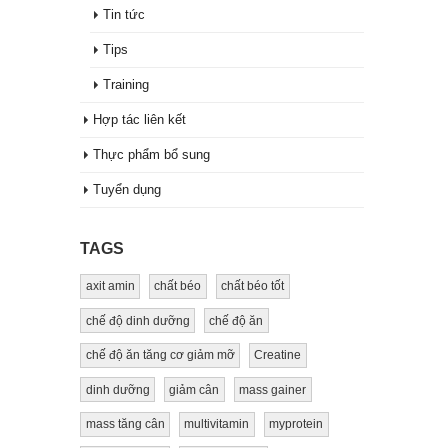
Tin tức
Tips
Training
Hợp tác liên kết
Thực phẩm bổ sung
Tuyển dụng
TAGS
axit amin
chất béo
chất béo tốt
chế độ dinh dưỡng
chế độ ăn
chế độ ăn tăng cơ giảm mỡ
Creatine
dinh dưỡng
giảm cân
mass gainer
mass tăng cân
multivitamin
myprotein