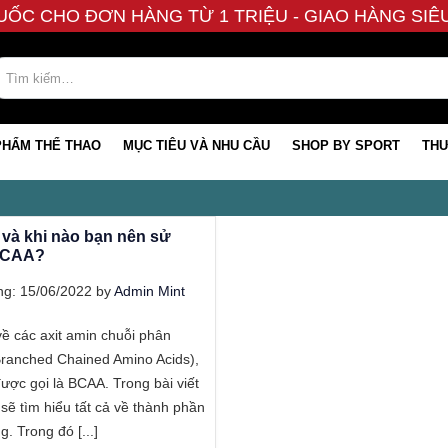
UỐC CHO ĐƠN HÀNG TỪ 1 TRIỆU - GIAO HÀNG SI
PHẨM THỂ THAO
MỤC TIÊU VÀ NHU CẦU
SHOP BY SPORT
THƯ
 và khi nào bạn nên sử
BCAA?
g: 15/06/2022 by
Admin Mint
về các axit amin chuỗi phân
ranched Chained Amino Acids),
ược gọi là BCAA. Trong bài viết
 sẽ tìm hiểu tất cả về thành phần
. Trong đó [...]