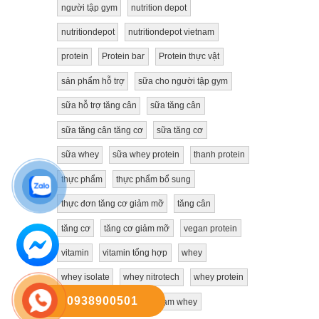
người tập gym
nutrition depot
nutritiondepot
nutritiondepot vietnam
protein
Protein bar
Protein thực vật
sản phẩm hỗ trợ
sữa cho người tập gym
sữa hỗ trợ tăng cân
sữa tăng cân
sữa tăng cân tăng cơ
sữa tăng cơ
sữa whey
sữa whey protein
thanh protein
thực phẩm
thực phẩm bổ sung
thực đơn tăng cơ giảm mỡ
tăng cân
tăng cơ
tăng cơ giảm mỡ
vegan protein
vitamin
vitamin tổng hợp
whey
whey isolate
whey nitrotech
whey protein
0938900501
Đạm thực vật
đạm
đạm whey