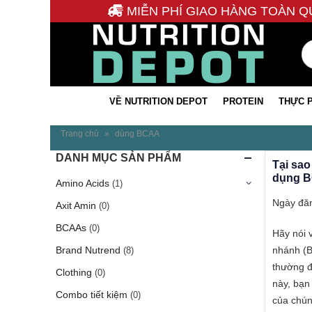
MIỄN PHÍ GIAO HÀNG TOÀN Q
VỀ NUTRITION DEPOT
PROTEIN
THỰC 
Trang chủ
»
dùng BCAA
DANH MỤC SẢN PHẨM
Tại sao
dụng 
Amino Acids
(1)
Ngày đăn
Axit Amin
(0)
BCAAs
(0)
Hãy nói 
nhánh (B
Brand Nutrend
(8)
thường đ
Clothing
(0)
này, bạn
Combo tiết kiệm
(0)
của chúng