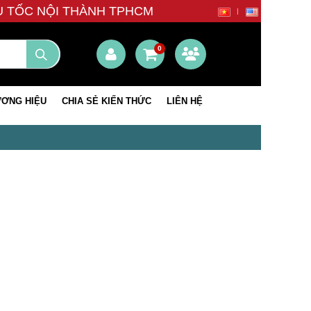
ÊU TỐC NỘI THÀNH TPHCM
0
ƠNG HIỆU
CHIA SẺ KIẾN THỨC
LIÊN HỆ