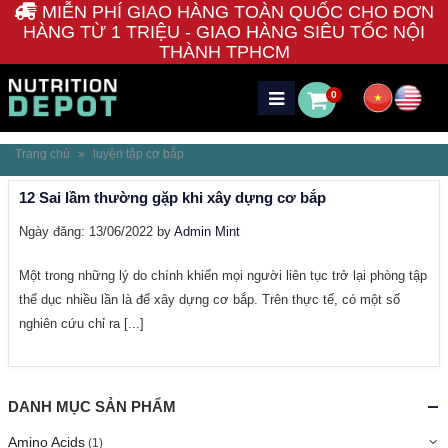
MIỄN PHÍ GIAO HÀNG TOÀN QUỐC CHO ĐƠN
HÀNG TỪ 1 TRIỆU - GIAO HÀNG SIÊU TỐC NỘI
THÀNH TPHCM
0
Trang chủ
»
luyện tập cơ bắp
12 Sai lầm thường gặp khi xây dựng cơ bắp
Ngày đăng: 13/06/2022 by
Admin Mint
Một trong những lý do chính khiến mọi người liên tục trở lại phòng tập
thể dục nhiều lần là để xây dựng cơ bắp. Trên thực tế, có một số
nghiên cứu chỉ ra [...]
DANH MỤC SẢN PHẨM
Amino Acids
(1)