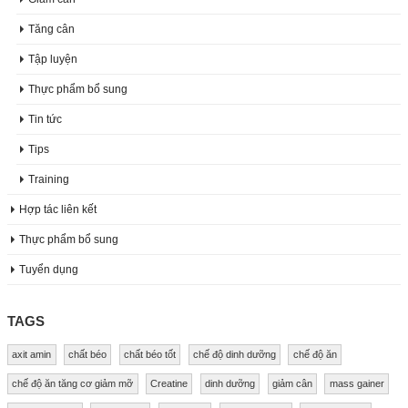
Tăng cân
Tập luyện
Thực phẩm bổ sung
Tin tức
Tips
Training
Hợp tác liên kết
Thực phẩm bổ sung
Tuyển dụng
TAGS
axit amin
chất béo
chất béo tốt
chế độ dinh dưỡng
chế độ ăn
chế độ ăn tăng cơ giảm mỡ
Creatine
dinh dưỡng
giảm cân
mass gainer