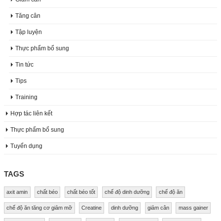
Tăng cân
Tập luyện
Thực phẩm bổ sung
Tin tức
Tips
Training
Hợp tác liên kết
Thực phẩm bổ sung
Tuyển dụng
TAGS
axit amin
chất béo
chất béo tốt
chế độ dinh dưỡng
chế độ ăn
chế độ ăn tăng cơ giảm mỡ
Creatine
dinh dưỡng
giảm cân
mass gainer