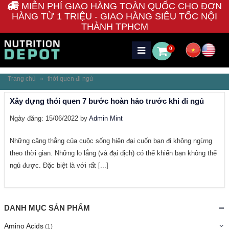
MIỄN PHÍ GIAO HÀNG TOÀN QUỐC CHO ĐƠN
HÀNG TỪ 1 TRIỆU - GIAO HÀNG SIÊU TỐC NỘI
THÀNH TPHCM
0
Trang chủ
»
thới quen đi ngủ
Xây dựng thói quen 7 bước hoàn hảo trước khi đi ngủ
Ngày đăng: 15/06/2022 by
Admin Mint
Những căng thẳng của cuộc sống hiện đại cuốn bạn đi không ngừng
theo thời gian. Những lo lắng (và đại dịch) có thể khiến bạn không thể
ngủ được. Đặc biệt là với rất [...]
DANH MỤC SẢN PHẨM
Amino Acids
(1)