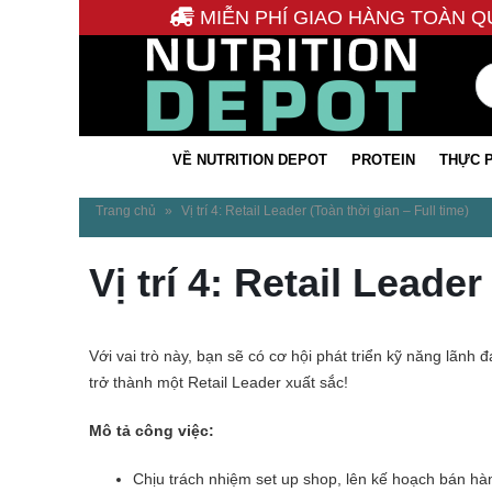
MIỄN PHÍ GIAO HÀNG TOÀN Q
VỀ NUTRITION DEPOT
PROTEIN
THỰC 
Trang chủ
»
Vị trí 4: Retail Leader (Toàn thời gian – Full time)
Vị trí 4: Retail Leader
Với vai trò này, bạn sẽ có cơ hội phát triển kỹ năng lãnh
trở thành một Retail Leader xuất sắc!
Mô tả công việc:
Chịu trách nhiệm set up shop, lên kế hoạch bán hà