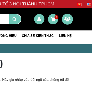
ÊU TỐC NỘI THÀNH TPHCM
0
ƠNG HIỆU
CHIA SẺ KIẾN THỨC
LIÊN HỆ
)
o. Hãy gia nhập vào đội ngũ của chúng tôi để