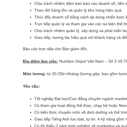
Chịu trách nhiệm đảm bảo báo cáo doanh số, tiền 
Theo dõi hàng tồn và quản lý kho hàng hiệu quả.
Thúc đẩy doanh số bằng cách áp dụng chiến lược 
Trực tiếp quản lý và tham gia vào các sự kiện thể 
Chịu trách nhiệm quản lý, xây dựng và phát triển 
Giao tiếp, tương tác hiệu quả với khách hàng và đối
Báo cáo trực tiếp cho Ban giám đốc.
Địa điểm làm việc:
Nutrition Depot Việt Nam – Số 3 Võ T
Mức lương:
từ 20-25tr+/tháng (lương gộp, bao gồm lươ
Yêu cầu:
Tốt nghiệp Đại học/Cao đẳng chuyên ngành market
Có tham gia hoạt động thể thao, chạy bộ hoặc fitnes
Có kiến thức chuyên môn về dinh dưỡng và thể hình
Giao tiếp Tiếng Anh lưu loát, tự tin: 4 kỹ năng gồm n
Có tổi thiểu 2 năm kinh nghiệm về marketing và quả