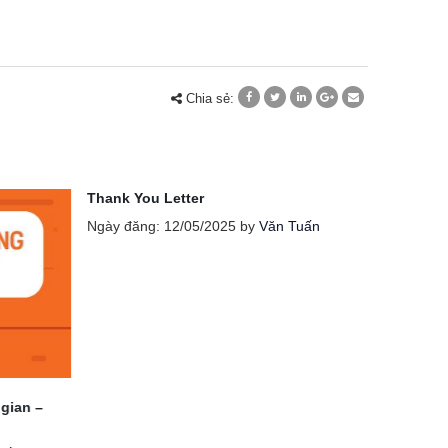
Chia sẻ:
Thank You Letter
Vị trí 2:
– Full tim
Ngày đăng: 12/05/2025 by
Văn Tuấn
Ngày đăn
Vị trí 2: 
Full time
xây dựng 
sản phẩm 
cáo [...]
 gian –