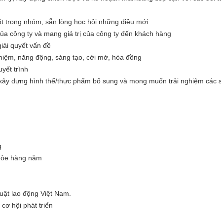
ốt trong nhóm, sẵn lòng học hỏi những điều mới
a công ty và mang giá trị của công ty đến khách hàng
giải quyết vấn đề
nhiệm, năng động, sáng tạo, cởi mở, hòa đồng
uyết trình
xây dựng hình thể/thực phẩm bổ sung và mong muốn trải nghiệm các sả
g
khỏe hàng năm
Luật lao động Việt Nam.
cơ hội phát triển