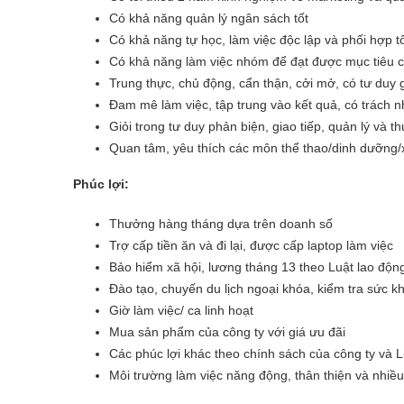
Có khả năng quản lý ngân sách tốt
Có khả năng tự học, làm việc độc lập và phối hợp t
Có khả năng làm việc nhóm để đạt được mục tiêu củ
Trung thực, chủ động, cẩn thận, cởi mở, có tư duy 
Đam mê làm việc, tập trung vào kết quả, có trách 
Giỏi trong tư duy phản biện, giao tiếp, quản lý và th
Quan tâm, yêu thích các môn thể thao/dinh dưỡng/
Phúc lợi:
Thưởng hàng tháng dựa trên doanh số
Trợ cấp tiền ăn và đi lại, được cấp laptop làm việc
Bảo hiểm xã hội, lương tháng 13 theo Luật lao độn
Đào tạo, chuyến du lịch ngoại khóa, kiểm tra sức 
Giờ làm việc/ ca linh hoạt
Mua sản phẩm của công ty với giá ưu đãi
Các phúc lợi khác theo chính sách của công ty và 
Môi trường làm việc năng động, thân thiện và nhiều 