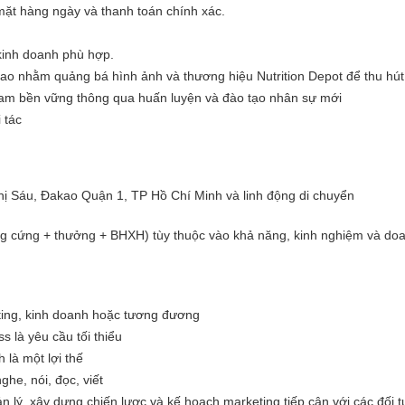
mặt hàng ngày và thanh toán chính xác.
kinh doanh phù hợp.
thao nhằm quảng bá hình ảnh và thương hiệu Nutrition Depot để thu hú
team bền vững thông qua huấn luyện và đào tạo nhân sự mới
 tác
hị Sáu, Đakao Quận 1, TP Hồ Chí Minh và linh động di chuyển
ng cứng + thưởng + BHXH) tùy thuộc vào khả năng, kinh nghiệm và do
ing, kinh doanh hoặc tương đương
s là yêu cầu tối thiểu
 là một lợi thế
ghe, nói, đọc, viết
n lý, xây dựng chiến lược và kế hoạch marketing tiếp cận với các đối