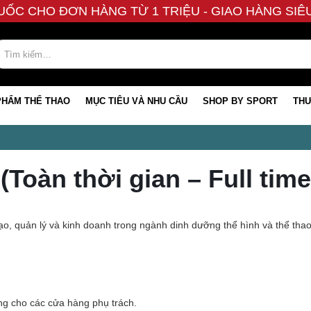
UỐC CHO ĐƠN HÀNG TỪ 1 TRIỆU - GIAO HÀNG SI
PHẨM THỂ THAO
MỤC TIÊU VÀ NHU CẦU
SHOP BY SPORT
THƯ
 (Toàn thời gian – Full time
 đạo, quản lý và kinh doanh trong ngành dinh dưỡng thể hình và thể tha
ng cho các cửa hàng phụ trách.