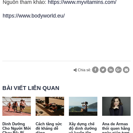
Nguồn tham khảo:
https://www.myvitamins.com/
https://www.bodyworld.eu/
Chia sẻ:
BÀI VIẾT LIÊN QUAN
Dinh Dưỡng
Cách tăng sức
Xây dựng chế
Ana de Armas
Cho Người Mới
đề kháng dễ
độ dinh dưỡng
thói quen hằng
Chạy Bộ: Bí
dàng
và luyện tập
ngày giúp tươi