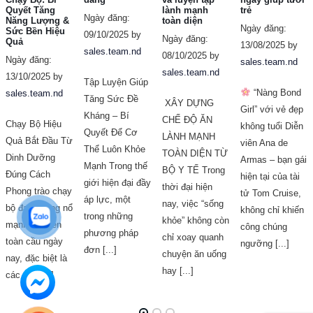
Quyết Tăng
lành mạnh
trẻ
Ngày đăng:
Năng Lượng &
toàn diện
Ngày đăng:
Sức Bền Hiệu
09/10/2025 by
Ngày đăng:
Quả
13/08/2025 by
sales.team.nd
08/10/2025 by
Ngày đăng:
sales.team.nd
sales.team.nd
13/10/2025 by
Tập Luyện Giúp
“Nàng Bond
sales.team.nd
Tăng Sức Đề
XÂY DỰNG
Girl” với vẻ đẹp
Kháng – Bí
CHẾ ĐỘ ĂN
Chạy Bộ Hiệu
không tuổi Diễn
Quyết Để Cơ
LÀNH MẠNH
Quả Bắt Đầu Từ
viên Ana de
Thể Luôn Khỏe
TOÀN DIỆN TỪ
Dinh Dưỡng
Armas – bạn gái
Mạnh Trong thế
BỘ Y TẾ Trong
Đúng Cách
hiện tại của tài
giới hiện đại đầy
thời đại hiện
Phong trào chạy
tử Tom Cruise,
áp lực, một
nay, việc “sống
bộ đang bùng nổ
không chỉ khiến
trong những
khỏe” không còn
mạnh mẽ trên
công chúng
phương pháp
chỉ xoay quanh
toàn cầu ngày
ngưỡng [...]
đơn [...]
chuyện ăn uống
nay, đặc biệt là
hay [...]
các giải [...]