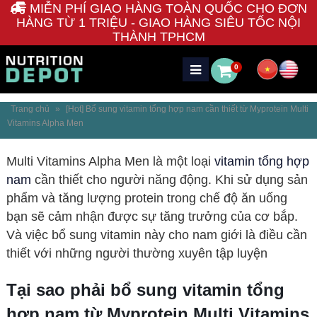
MIỄN PHÍ GIAO HÀNG TOÀN QUỐC CHO ĐƠN
HÀNG TỪ 1 TRIỆU - GIAO HÀNG SIÊU TỐC NỘI
THÀNH TPHCM
0
Trang chủ
»
[Hot] Bổ sung vitamin tổng hợp nam cần thiết từ Myprotein Multi
Vitamins Alpha Men
Multi Vitamins Alpha Men là một loại
vitamin tổng hợp
nam
cần thiết cho người năng động. Khi sử dụng sản
phẩm và tăng lượng protein trong chế độ ăn uống
bạn sẽ cảm nhận được sự tăng trưởng của cơ bắp.
Và việc bổ sung vitamin này cho nam giới là điều cần
thiết với những người thường xuyên tập luyện
Tại sao phải
b
ổ sung vitamin tổng
hợp nam
từ Myprotein Multi Vitamins