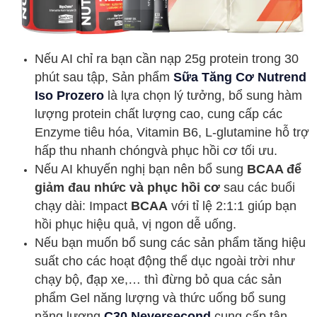
Nếu AI chỉ ra bạn cần
nạp 25g protein trong 30
phút sau tập
, Sản phẩm
Sữa Tăng Cơ Nutrend
Iso Prozero
là lựa chọn lý tưởng, bổ sung hàm
lượng protein chất lượng cao, cung cấp các
Enzyme tiêu hóa, Vitamin B6, L-glutamine hỗ trợ
hấp thu nhanh chóngvà phục hồi cơ tối ưu.
Nếu AI khuyến nghị bạn nên bổ sung
BCAA để
giảm đau nhức và phục hồi cơ
sau các buổi
chạy dài:
Impact
BCAA
với tỉ lệ 2:1:1 giúp bạn
hồi phục hiệu quả, vị ngon dễ uống.
Nếu bạn muốn bổ sung các sản phẩm tăng hiệu
suất cho các hoạt động thể dục ngoài trời như
chạy bộ, đạp xe,… thì đừng bỏ qua các sản
phẩm Gel năng lượng và thức uống bổ sung
năng lượng
C30 Neversecond
cung cấp tận