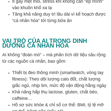
Ít gây mệt mỏi, stress khi không cần “ép mình”
vào khuôn khổ xa lạ
Tăng khả năng duy trì lâu dài vì kế hoạch được
“cá nhân hóa” tới từng bữa ăn
VAI TRÒ CỦA AI TRONG DINH
DƯỠNG CÁ NHÂN HÓA
AI không “đoán mò” – mà phân tích dữ liệu sâu rộng
từ các nguồn cá nhân, bao gồm:
Thiết bị đeo thông minh (smartwatch, vòng tay
fitness): Theo dõi lượng calo đốt, chất lượng
giấc ngủ, nhịp tim, mức độ vận động hằng ngày
Khả năng hấp thụ lactose, gluten, chất béo,
caffeine…
Hồ sơ sức khỏe & chỉ số cơ thể: BMI, tỷ lệ mỡ