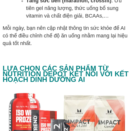
Tăng sức bền (marathon, crossfit)
: Ưu
tiên gel năng lượng, thức uống bổ sung
vitamin và chất điện giải, BCAAs,…
Mỗi ngày, bạn nên cập nhật thông tin sức khỏe để AI
có thể điều chỉnh chế độ ăn uống nhằm mang lại hiệu
quả tốt nhất.
LỰA CHỌN CÁC SẢN PHẨM TỪ
NUTRITION DEPOT KẾT NỐI VỚI KẾT
HOẠCH DINH DƯỠNG AI