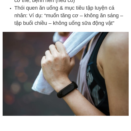
cơ thể, bệnh nền (nếu có)
Thói quen ăn uống & mục tiêu tập luyện cá
nhân: Ví dụ: “muốn tăng cơ – không ăn sáng –
tập buổi chiều – không uống sữa động vật”