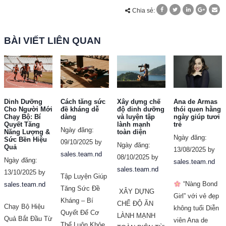
Chia sẻ:
BÀI VIẾT LIÊN QUAN
Dinh Dưỡng
Cách tăng sức
Xây dựng chế
Ana de Armas
Cho Người Mới
đề kháng dễ
độ dinh dưỡng
thói quen hằng
Chạy Bộ: Bí
dàng
và luyện tập
ngày giúp tươi
Quyết Tăng
lành mạnh
trẻ
Ngày đăng:
Năng Lượng &
toàn diện
Ngày đăng:
Sức Bền Hiệu
09/10/2025 by
Ngày đăng:
Quả
13/08/2025 by
sales.team.nd
08/10/2025 by
Ngày đăng:
sales.team.nd
sales.team.nd
13/10/2025 by
Tập Luyện Giúp
“Nàng Bond
sales.team.nd
Tăng Sức Đề
XÂY DỰNG
Girl” với vẻ đẹp
Kháng – Bí
CHẾ ĐỘ ĂN
Chạy Bộ Hiệu
không tuổi Diễn
Quyết Để Cơ
LÀNH MẠNH
Quả Bắt Đầu Từ
viên Ana de
Thể Luôn Khỏe