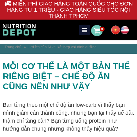
MIỄN PHÍ GIAO HÀNG TOÀN QUỐC CHO ĐƠN
HÀNG TỪ 1 TRIỆU - GIAO HÀNG SIÊU TỐC NỘI
THÀNH TPHCM
0
Trang chủ
»
Lợi ích của AI khi kết hợp với dinh dưỡng
MỖI CƠ THỂ LÀ MỘT BẢN THỂ
RIÊNG BIỆT – CHẾ ĐỘ ĂN
CŨNG NÊN NHƯ VẬY
Bạn từng theo một chế độ ăn low-carb vì thấy bạn
mình giảm cân thành công, nhưng bạn lại thấy uể oải,
thậm chí tăng cân? Bạn từng uống protein như
hướng dẫn chung nhưng không thấy hiệu quả?