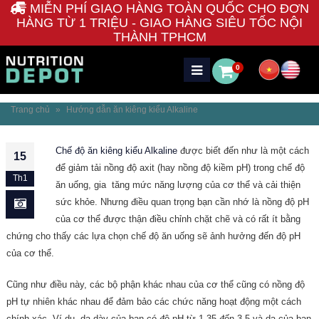
MIỄN PHÍ GIAO HÀNG TOÀN QUỐC CHO ĐƠN
HÀNG TỪ 1 TRIỆU - GIAO HÀNG SIÊU TỐC NỘI
THÀNH TPHCM
0
Trang chủ
»
Hướng dẫn ăn kiêng kiểu Alkaline
Chế độ ăn kiêng kiểu Alkaline
được biết đến như là một cách
15
để giảm tải nồng độ axit (hay nồng độ kiềm pH) trong chế độ
Th1
ăn uống, gia tăng mức năng lượng của cơ thể và cải thiện
sức khỏe. Nhưng điều quan trọng bạn cần nhớ là nồng độ pH
của cơ thể được thận điều chỉnh chặt chẽ và có rất ít bằng
chứng cho thấy các lựa chọn chế độ ăn uống sẽ ảnh hưởng đến độ pH
của cơ thể.
Cũng như điều này, các bộ phận khác nhau của cơ thể cũng có nồng độ
pH tự nhiên khác nhau để đảm bảo các chức năng hoạt động một cách
chính xác. Ví dụ, dạ dày của bạn có độ pH từ 1.35 đến 3.5 và da của bạn