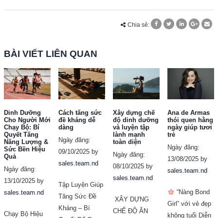
Chia sẻ:
BÀI VIẾT LIÊN QUAN
Dinh Dưỡng
Cách tăng sức
Xây dựng chế
Ana de Armas
Cho Người Mới
đề kháng dễ
độ dinh dưỡng
thói quen hằng
Chạy Bộ: Bí
dàng
và luyện tập
ngày giúp tươi
Quyết Tăng
lành mạnh
trẻ
Ngày đăng:
Năng Lượng &
toàn diện
Ngày đăng:
Sức Bền Hiệu
09/10/2025 by
Ngày đăng:
Quả
13/08/2025 by
sales.team.nd
08/10/2025 by
Ngày đăng:
sales.team.nd
sales.team.nd
13/10/2025 by
Tập Luyện Giúp
“Nàng Bond
sales.team.nd
Tăng Sức Đề
XÂY DỰNG
Girl” với vẻ đẹp
Kháng – Bí
CHẾ ĐỘ ĂN
Chạy Bộ Hiệu
không tuổi Diễn