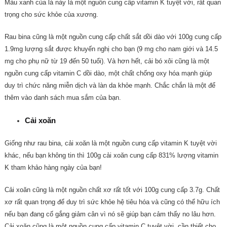
Màu xanh của lá này là một nguồn cung cấp vitamin K tuyệt vời, rất quan
trọng cho sức khỏe của xương.
Rau bina cũng là một nguồn cung cấp chất sắt dồi dào với 100g cung cấp
1.9mg lượng sắt được khuyến nghị cho bạn (9 mg cho nam giới và 14.5
mg cho phụ nữ từ 19 đến 50 tuổi).
Và hơn hết, cải bó xôi cũng là một
nguồn cung cấp vitamin C dồi dào, một chất chống oxy hóa mạnh giúp
duy trì chức năng miễn dịch và làn da khỏe mạnh.
Chắc chắn là một để
thêm vào danh sách mua sắm của bạn.
Cải xoăn
Giống như rau bina, cải xoăn là một nguồn cung cấp vitamin K tuyệt vời
khác, nếu bạn không tin thì 100g cải xoăn cung cấp 831% lượng vitamin
K tham khảo hàng ngày của bạn!
Cải xoăn cũng là một nguồn chất xơ rất tốt với 100g cung cấp 3.7g.
Chất
xơ rất quan trọng để duy trì sức khỏe hệ tiêu hóa và cũng có thể hữu ích
nếu bạn đang cố gắng giảm cân vì nó sẽ giúp bạn cảm thấy no lâu hơn.
Cải xoăn cũng là một nguồn cung cấp vitamin C tuyệt vời, cần thiết cho