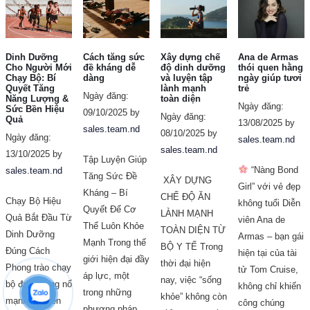
Dinh Dưỡng
Cách tăng sức
Xây dựng chế
Ana de Armas
Cho Người Mới
đề kháng dễ
độ dinh dưỡng
thói quen hằng
Chạy Bộ: Bí
dàng
và luyện tập
ngày giúp tươi
Quyết Tăng
lành mạnh
trẻ
Ngày đăng:
Năng Lượng &
toàn diện
Ngày đăng:
Sức Bền Hiệu
09/10/2025 by
Ngày đăng:
Quả
13/08/2025 by
sales.team.nd
08/10/2025 by
Ngày đăng:
sales.team.nd
sales.team.nd
13/10/2025 by
Tập Luyện Giúp
“Nàng Bond
sales.team.nd
Tăng Sức Đề
XÂY DỰNG
Girl” với vẻ đẹp
Kháng – Bí
CHẾ ĐỘ ĂN
Chạy Bộ Hiệu
không tuổi Diễn
Quyết Để Cơ
LÀNH MẠNH
Quả Bắt Đầu Từ
viên Ana de
Thể Luôn Khỏe
TOÀN DIỆN TỪ
Dinh Dưỡng
Armas – bạn gái
Mạnh Trong thế
BỘ Y TẾ Trong
Đúng Cách
hiện tại của tài
giới hiện đại đầy
thời đại hiện
Phong trào chạy
tử Tom Cruise,
áp lực, một
nay, việc “sống
bộ đang bùng nổ
không chỉ khiến
trong những
khỏe” không còn
mạnh mẽ trên
công chúng
phương pháp