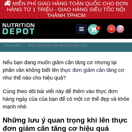
MIỄN PHÍ GIAO HÀNG TOÀN QUỐC CHO ĐƠN
HÀNG TỪ 1 TRIỆU - GIAO HÀNG SIÊU TỐC NỘI
THÀNH TPHCM
0
Trang chủ
»
Thực đơn giảm cân tăng cơ hiệu quả
Nếu bạn đang muốn giảm cân tăng cơ nhưng lại
phân vân không biết lên
thực đơn giảm cân tăng cơ
như thế nào cho hiệu quả?
Cùng theo dõi bài viết này để thêm vào thực đơn
hàng ngày của của bạn để có một cơ thể đẹp và khỏe
mạnh nhé.
Những lưu ý quan trọng khi lên thực
đơn
giảm cân tăng
cơ
hiệu quả