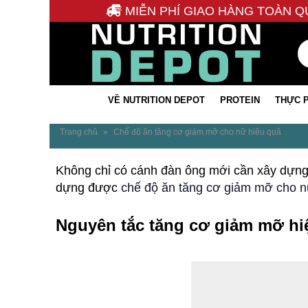
MIỄN PHÍ GIAO HÀNG TOÀN Q
VỀ NUTRITION DEPOT
PROTEIN
THỰC 
Trang chủ
»
Chế độ ăn tăng cơ giảm mỡ cho nữ hiệu quả
Không chỉ có cánh đàn ông mới cần xây dựng 
dựng được
chế độ ăn tăng cơ giảm mỡ cho 
Nguyên tắc tăng cơ giảm mỡ hi