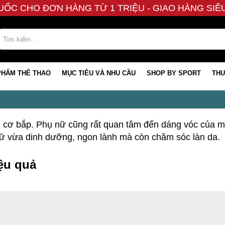
UỐC CHO ĐƠN HÀNG TỪ 1 TRIỆU - GIAO HÀNG SI
PHẨM THỂ THAO
MỤC TIÊU VÀ NHU CẦU
SHOP BY SPORT
THƯ
cơ bắp. Phụ nữ cũng rất quan tâm đến dáng vóc của mìn
nữ
vừa dinh dưỡng, ngon lành mà còn chăm sóc làn da.
ệu quả