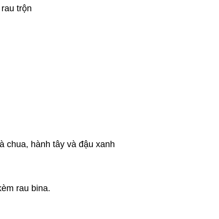
rau trộn
cà chua, hành tây và đậu xanh
kèm rau bina.