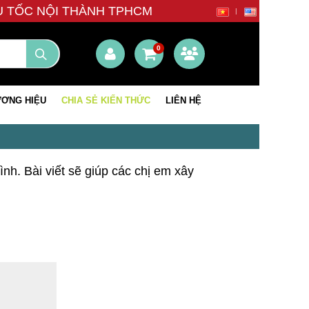
ÊU TỐC NỘI THÀNH TPHCM
0
ƠNG HIỆU
CHIA SẺ KIẾN THỨC
LIÊN HỆ
h. Bài viết sẽ giúp các chị em xây