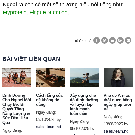
Ngoài ra còn có một số thương hiệu nổi tiếng như
Myprotein
,
Fitigue Nutrition
,…
Chia sẻ:
BÀI VIẾT LIÊN QUAN
Dinh Dưỡng
Cách tăng sức
Xây dựng chế
Ana de Armas
Cho Người Mới
đề kháng dễ
độ dinh dưỡng
thói quen hằng
Chạy Bộ: Bí
dàng
và luyện tập
ngày giúp tươi
Quyết Tăng
lành mạnh
trẻ
Ngày đăng:
Năng Lượng &
toàn diện
Ngày đăng:
Sức Bền Hiệu
09/10/2025 by
Ngày đăng:
Quả
13/08/2025 by
sales.team.nd
08/10/2025 by
Ngày đăng:
sales.team.nd