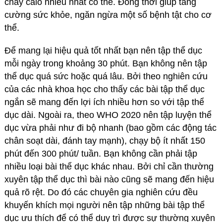
cháy calo nhiều nhất có thể. Đồng thời giúp tăng
cường sức khỏe, ngăn ngừa một số bệnh tật cho cơ
thể.
Để mang lại hiệu quả tốt nhất bạn nên tập thể dục
mỗi ngày trong khoảng 30 phút. Bạn không nên tập
thể dục quá sức hoặc quá lâu. Bởi theo nghiên cứu
của các nhà khoa học cho thấy các bài tập thể dục
ngắn sẽ mang đến lợi ích nhiều hơn so với tập thể
dục dài. Ngoài ra, theo WHO 2020 nên tập luyện thể
dục vừa phải như đi bộ nhanh (bao gồm các động tác
chân soạt dài, đánh tay mạnh), chạy bộ ít nhất 150
phút đến 300 phút/ tuần. Bạn không cần phải tập
nhiều loại bài thể dục khác nhau. Bởi chỉ cần thường
xuyên tập thể dục thì bài nào cũng sẽ mang đến hiệu
quả rõ rệt. Do đó các chuyên gia nghiên cứu đều
khuyến khích mọi người nên tập những bài tập thể
dục ưu thích để có thể duy trì được sự thường xuyên