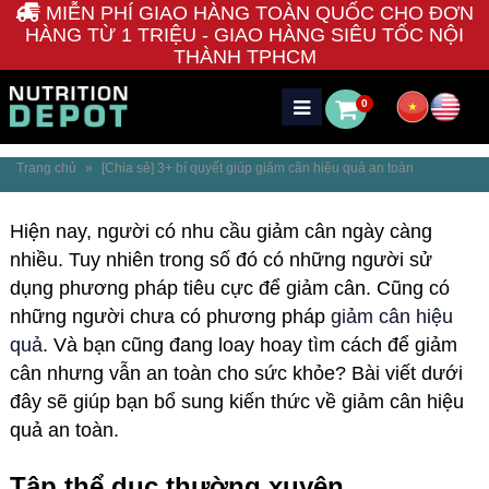
MIỄN PHÍ GIAO HÀNG TOÀN QUỐC CHO ĐƠN
HÀNG TỪ 1 TRIỆU - GIAO HÀNG SIÊU TỐC NỘI
THÀNH TPHCM
0
Trang chủ
»
[Chia sẻ] 3+ bí quyết giúp giảm cân hiệu quả an toàn
Hiện nay, người có nhu cầu giảm cân ngày càng
nhiều. Tuy nhiên trong số đó có những người sử
dụng phương pháp tiêu cực để giảm cân. Cũng có
những người chưa có phương pháp
giảm cân hiệu
quả
. Và bạn cũng đang loay hoay tìm cách để giảm
cân nhưng vẫn an toàn cho sức khỏe? Bài viết dưới
đây sẽ giúp bạn bổ sung kiến thức về giảm cân hiệu
quả an toàn.
Tập thể dục thường xuyên