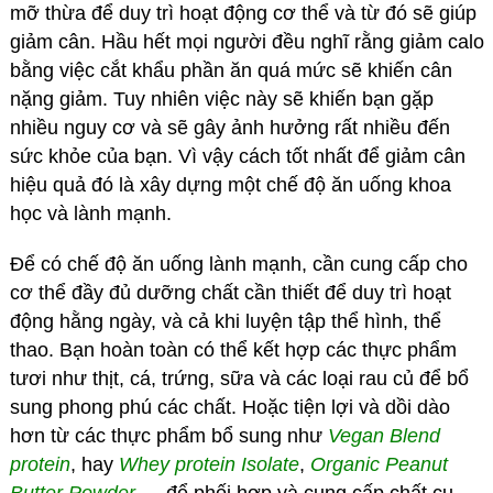
mỡ thừa để duy trì hoạt động cơ thể và từ đó sẽ giúp
giảm cân. Hầu hết mọi người đều nghĩ rằng giảm calo
bằng việc cắt khẩu phần ăn quá mức sẽ khiến cân
nặng giảm. Tuy nhiên việc này sẽ khiến bạn gặp
nhiều nguy cơ và sẽ gây ảnh hưởng rất nhiều đến
sức khỏe của bạn. Vì vậy cách tốt nhất để giảm cân
hiệu quả đó là xây dựng một chế độ ăn uống khoa
học và lành mạnh.
Để có chế độ ăn uống lành mạnh, cần cung cấp cho
cơ thể đầy đủ dưỡng chất cần thiết để duy trì hoạt
động hằng ngày, và cả khi luyện tập thể hình, thể
thao. Bạn hoàn toàn có thể kết hợp các thực phẩm
tươi như thịt, cá, trứng, sữa và các loại rau củ để bổ
sung phong phú các chất. Hoặc tiện lợi và dồi dào
hơn từ các thực phẩm bổ sung như
Vegan Blend
protein
, hay
Whey protein Isolate
,
Organic Peanut
Butter Powder
,… để phối hợp và cung cấp chất cụ