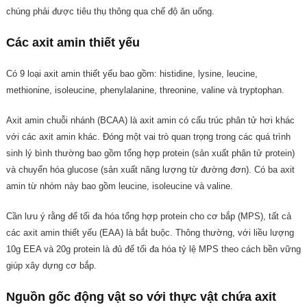
chúng phải được tiêu thụ thông qua chế độ ăn uống.
Các axit amin thiết yếu
Có 9 loại axit amin thiết yếu bao gồm: histidine, lysine, leucine,
methionine, isoleucine, phenylalanine, threonine, valine và tryptophan.
Axit amin chuỗi nhánh (BCAA) là axit amin có cấu trúc phân tử hơi khác
với các axit amin khác. Đóng một vai trò quan trọng trong các quá trình
sinh lý bình thường bao gồm tổng hợp protein (sản xuất phân tử protein)
và chuyển hóa glucose (sản xuất năng lượng từ đường đơn). Có ba axit
amin từ nhóm này bao gồm leucine, isoleucine và valine.
Cần lưu ý rằng để tối đa hóa tổng hợp protein cho cơ bắp (MPS), tất cả
các axit amin thiết yếu (EAA) là bắt buộc. Thông thường, với liều lượng
10g EEA và 20g protein là đủ để tối đa hóa tỷ lệ MPS theo cách bền vững
giúp xây dựng cơ bắp.
Nguồn gốc động vật so với thực vật chứa axit