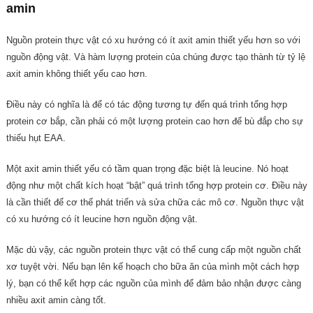
amin
Nguồn protein thực vật có xu hướng có ít axit amin thiết yếu hơn so với
nguồn động vật. Và hàm lượng protein của chúng được tạo thành từ tỷ lệ
axit amin không thiết yếu cao hơn.
Điều này có nghĩa là để có tác động tương tự đến quá trình tổng hợp
protein cơ bắp, cần phải có một lượng protein cao hơn để bù đắp cho sự
thiếu hụt EAA.
Một axit amin thiết yếu có tầm quan trọng đặc biệt là leucine. Nó hoạt
động như một chất kích hoạt “bật” quá trình tổng hợp protein cơ. Điều này
là cần thiết để cơ thể phát triển và sửa chữa các mô cơ. Nguồn thực vật
có xu hướng có ít leucine hơn nguồn động vật.
Mặc dù vậy, các nguồn protein thực vật có thể cung cấp một nguồn chất
xơ tuyệt vời. Nếu bạn lên kế hoạch cho bữa ăn của mình một cách hợp
lý, bạn có thể kết hợp các nguồn của mình để đảm bảo nhận được càng
nhiều axit amin càng tốt.