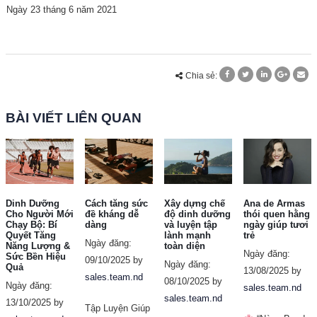
Ngày 23 tháng 6 năm 2021
Chia sẻ:
BÀI VIẾT LIÊN QUAN
Dinh Dưỡng
Cách tăng sức
Xây dựng chế
Ana de Armas
Cho Người Mới
đề kháng dễ
độ dinh dưỡng
thói quen hằng
Chạy Bộ: Bí
dàng
và luyện tập
ngày giúp tươi
Quyết Tăng
lành mạnh
trẻ
Ngày đăng:
Năng Lượng &
toàn diện
Ngày đăng:
Sức Bền Hiệu
09/10/2025 by
Ngày đăng:
Quả
13/08/2025 by
sales.team.nd
08/10/2025 by
Ngày đăng:
sales.team.nd
sales.team.nd
13/10/2025 by
Tập Luyện Giúp