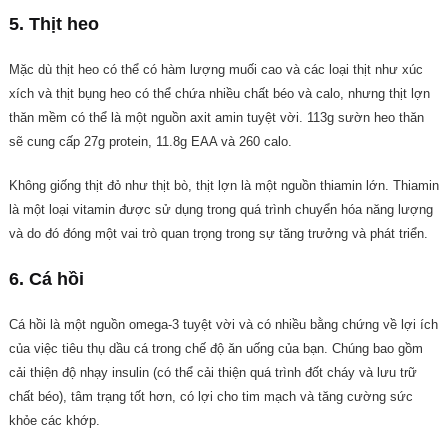
5. Thịt heo
Mặc dù thịt heo có thể có hàm lượng muối cao và các loại thịt như xúc
xích và thịt bụng heo có thể chứa nhiều chất béo và calo, nhưng thịt lợn
thăn mềm có thể là một nguồn axit amin tuyệt vời. 113g sườn heo thăn
sẽ cung cấp 27g protein, 11.8g EAA và 260 calo.
Không giống thịt đỏ như thịt bò, thịt lợn là một nguồn thiamin lớn. Thiamin
là một loại vitamin được sử dụng trong quá trình chuyển hóa năng lượng
và do đó đóng một vai trò quan trọng trong sự tăng trưởng và phát triển.
6. Cá hồi
Cá hồi là một nguồn omega-3 tuyệt vời và có nhiều bằng chứng về lợi ích
của việc tiêu thụ dầu cá trong chế độ ăn uống của bạn. Chúng bao gồm
cải thiện độ nhạy insulin (có thể cải thiện quá trình đốt cháy và lưu trữ
chất béo), tâm trạng tốt hơn, có lợi cho tim mạch và tăng cường sức
khỏe các khớp.