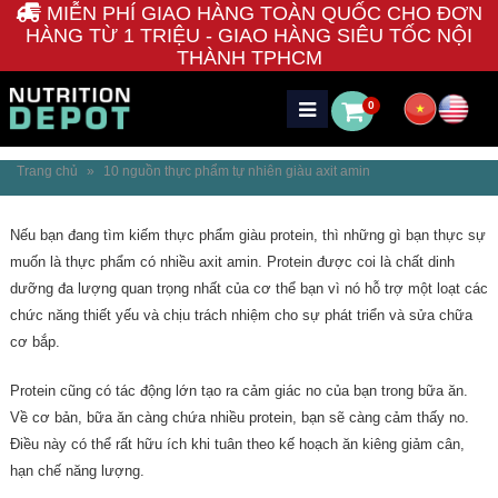
MIỄN PHÍ GIAO HÀNG TOÀN QUỐC CHO ĐƠN
HÀNG TỪ 1 TRIỆU - GIAO HÀNG SIÊU TỐC NỘI
THÀNH TPHCM
0
Trang chủ
»
10 nguồn thực phẩm tự nhiên giàu axit amin
Nếu bạn đang tìm kiếm thực phẩm giàu protein, thì những gì bạn thực sự
muốn là thực phẩm có nhiều axit amin. Protein được coi là chất dinh
dưỡng đa lượng quan trọng nhất của cơ thể bạn vì nó hỗ trợ một loạt các
chức năng thiết yếu và chịu trách nhiệm cho sự phát triển và sửa chữa
cơ bắp.
Protein cũng có tác động lớn tạo ra cảm giác no của bạn trong bữa ăn.
Về cơ bản, bữa ăn càng chứa nhiều protein, bạn sẽ càng cảm thấy no.
Điều này có thể rất hữu ích khi tuân theo kế hoạch ăn kiêng giảm cân,
hạn chế năng lượng.