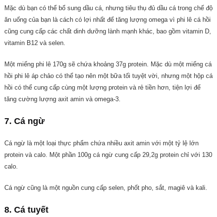
Mặc dù bạn có thể bổ sung dầu cá, nhưng tiêu thụ đủ dầu cá trong chế độ
ăn uống của bạn là cách có lợi nhất để tăng lượng omega vì phi lê cá hồi
cũng cung cấp các chất dinh dưỡng lành mạnh khác, bao gồm vitamin D,
vitamin B12 và selen.
Một miếng phi lê 170g sẽ chứa khoảng 37g protein. Mặc dù một miếng cá
hồi phi lê áp chảo có thể tạo nên một bữa tối tuyệt vời, nhưng một hộp cá
hồi có thể cung cấp cùng một lượng protein và rẻ tiền hơn, tiện lợi để
tăng cường lượng axit amin và omega-3.
7. Cá ngừ
Cá ngừ là một loại thực phẩm chứa nhiều axit amin với một tỷ lệ lớn
protein và calo. Một phần 100g cá ngừ cung cấp 29,2g protein chỉ với 130
calo.
Cá ngừ cũng là một nguồn cung cấp selen, phốt pho, sắt, magiê và kali.
8. Cá tuyết