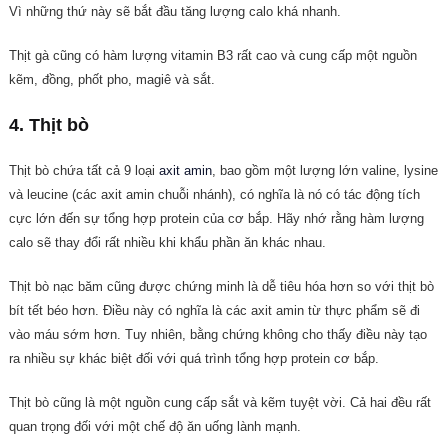
Vì những thứ này sẽ bắt đầu tăng lượng calo khá nhanh.
Thịt gà cũng có hàm lượng vitamin B3 rất cao và cung cấp một nguồn
kẽm, đồng, phốt pho, magiê và sắt.
4. Thịt bò
Thịt bò chứa tất cả 9 loại
axit amin
, bao gồm một lượng lớn valine, lysine
và leucine (các axit amin chuỗi nhánh), có nghĩa là nó có tác động tích
cực lớn đến sự tổng hợp protein của cơ bắp. Hãy nhớ rằng hàm lượng
calo sẽ thay đổi rất nhiều khi khẩu phần ăn khác nhau.
Thịt bò nạc băm cũng được chứng minh là dễ tiêu hóa hơn so với thịt bò
bít tết béo hơn. Điều này có nghĩa là các axit amin từ thực phẩm sẽ đi
vào máu sớm hơn. Tuy nhiên, bằng chứng không cho thấy điều này tạo
ra nhiều sự khác biệt đối với quá trình tổng hợp protein cơ bắp.
Thịt bò cũng là một nguồn cung cấp sắt và kẽm tuyệt vời. Cả hai đều rất
quan trọng đối với một chế độ ăn uống lành mạnh.