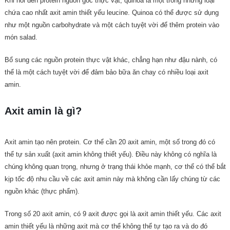
Khi nói đến protein nguồn gốc thực vật, quinoa là một trong những loại
chứa cao nhất axit amin thiết yếu leucine. Quinoa có thể được sử dụng
như một nguồn carbohydrate và một cách tuyệt vời để thêm protein vào
món salad.
Bổ sung các nguồn protein thực vật khác, chẳng hạn như đậu nành, có
thể là một cách tuyệt vời để đảm bảo bữa ăn chay có nhiều loại axit
amin.
Axit amin là gì?
Axit amin tạo nên protein. Cơ thể cần 20 axit amin, một số trong đó có
thể tự sản xuất (axit amin không thiết yếu). Điều này không có nghĩa là
chúng không quan trọng, nhưng ở trạng thái khỏe mạnh, cơ thể có thể bắt
kịp tốc độ nhu cầu về các axit amin này mà không cần lấy chúng từ các
nguồn khác (thực phẩm).
Trong số 20 axit amin, có 9 axit được gọi là axit amin thiết yếu. Các axit
amin thiết yếu là những axit mà cơ thể không thể tự tạo ra và do đó