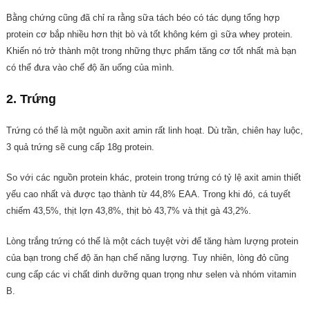
Bằng chứng cũng đã chỉ ra rằng sữa tách béo có tác dụng tổng hợp
protein cơ bắp nhiều hơn thịt bò và tốt không kém gì sữa whey protein.
Khiến nó trở thành một trong những thực phẩm tăng cơ tốt nhất mà bạn
có thể đưa vào chế độ ăn uống của mình.
2. Trứng
Trứng có thể là một nguồn axit amin rất linh hoạt. Dù trần, chiên hay luộc,
3 quả trứng sẽ cung cấp 18g protein.
So với các nguồn protein khác, protein trong trứng có tỷ lệ axit amin thiết
yếu cao nhất và được tạo thành từ 44,8% EAA. Trong khi đó, cá tuyết
chiếm 43,5%, thịt lợn 43,8%, thịt bò 43,7% và thịt gà 43,2%.
Lòng trắng trứng có thể là một cách tuyệt vời để tăng hàm lượng protein
của bạn trong chế độ ăn hạn chế năng lượng. Tuy nhiên, lòng đỏ cũng
cung cấp các vi chất dinh dưỡng quan trọng như selen và nhóm vitamin
B.