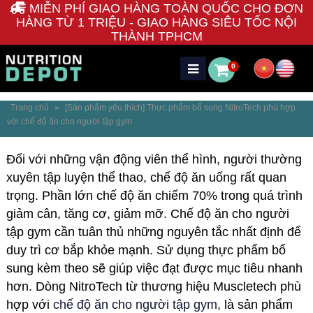
MIỄN PHÍ GIAO HÀNG TOÀN QUỐC CHO ĐƠN
HÀNG TỪ 1 TRIỆU - GIAO HÀNG SIÊU TỐC NỘI
THÀNH TPHCM
0
Trang chủ
»
[Sản phẩm yêu thích] Thực phẩm bổ sung NitroTech phù hợp
với chế độ ăn cho người tập gym
Đối với những vận động viên thể hình, người thường
xuyên tập luyện thể thao, chế độ ăn uống rất quan
trọng. Phần lớn chế độ ăn chiếm 70% trong quá trình
giảm cân, tăng cơ, giảm mỡ. Chế độ ăn cho người
tập gym cần tuân thủ những nguyên tắc nhất định để
duy trì cơ bắp khỏe mạnh. Sử dụng thực phẩm bổ
sung kèm theo sẽ giúp việc đạt được mục tiêu nhanh
hơn. Dòng NitroTech từ thương hiệu Muscletech phù
hợp với
chế độ ăn cho người tập gym
, là sản phẩm