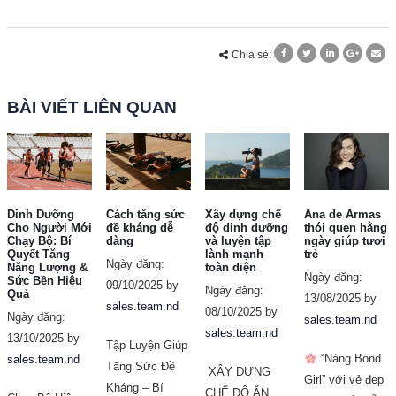
Chia sẻ:
BÀI VIẾT LIÊN QUAN
Dinh Dưỡng
Cách tăng sức
Xây dựng chế
Ana de Armas
Cho Người Mới
đề kháng dễ
độ dinh dưỡng
thói quen hằng
Chạy Bộ: Bí
dàng
và luyện tập
ngày giúp tươi
Quyết Tăng
lành mạnh
trẻ
Ngày đăng:
Năng Lượng &
toàn diện
Ngày đăng:
Sức Bền Hiệu
09/10/2025 by
Ngày đăng:
Quả
13/08/2025 by
sales.team.nd
08/10/2025 by
Ngày đăng:
sales.team.nd
sales.team.nd
13/10/2025 by
Tập Luyện Giúp
“Nàng Bond
sales.team.nd
Tăng Sức Đề
XÂY DỰNG
Girl” với vẻ đẹp
Kháng – Bí
CHẾ ĐỘ ĂN