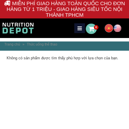
MIỄN PHÍ GIAO HÀNG TOÀN QUỐC CHO ĐƠN
HÀNG TỪ 1 TRIỆU - GIAO HÀNG SIÊU TỐC NỘI
THÀNH TPHCM
0
Trang chủ
»
Thức uống thể thao
Không có sản phẩm được tìm thấy phù hợp với lựa chọn của bạn.