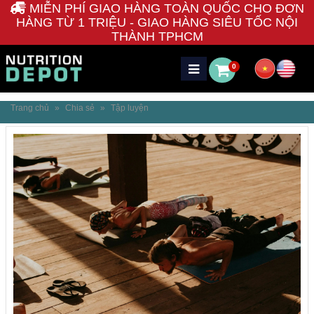
MIỄN PHÍ GIAO HÀNG TOÀN QUỐC CHO ĐƠN
HÀNG TỪ 1 TRIỆU - GIAO HÀNG SIÊU TỐC NỘI
THÀNH TPHCM
0
Trang chủ
»
Chia sẻ
»
Tập luyện