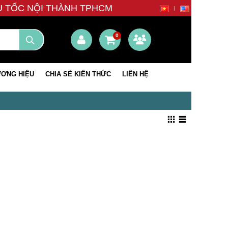
ÊU TỐC NỘI THÀNH TPHCM
0
ƠNG HIỆU
CHIA SẺ KIẾN THỨC
LIÊN HỆ