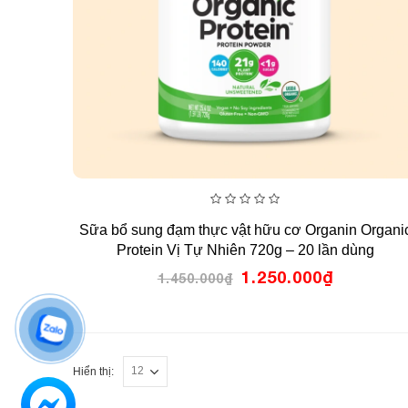
0
Sữa bổ sung đạm thực vật hữu cơ Organin Organi
out
of
Protein Vị Tự Nhiên 720g – 20 lần dùng
5
Giá
Giá
1.250.000
₫
1.450.000
₫
gốc
hiện
là:
tại
1.450.000₫.
là:
1.250.00
Hiển thị: