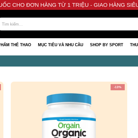
UỐC CHO ĐƠN HÀNG TỪ 1 TRIỆU - GIAO HÀNG SI
PHẨM THỂ THAO
MỤC TIÊU VÀ NHU CẦU
SHOP BY SPORT
THƯ
-13%