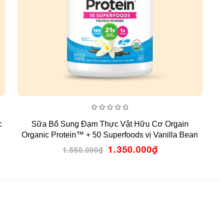
0
c
Sữa Bổ Sung Đạm Thực Vật Hữu Cơ Orgain
out
of
Organic Protein™ + 50 Superfoods vị Vanilla Bean
5
918g – 18 lần dùng
Giá
Giá
1.350.000
₫
1.550.000
₫
gốc
hiện
là:
tại
1.550.000₫.
là:
0₫.
1.350.000₫.