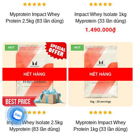
4.93
5.00
Myprotein Impact Whey
Impact Whey Isolate 1kg
out
out
of 5
of 5
Protein 2.5kg (83 lần dùng)
Myprotein (33 lần dùng)
1.490.000
₫
HOT
HOT
HẾT HÀNG
HẾT HÀNG
5.00
5.00
Impact Whey Isolate 2.5kg
Myprotein Impact Whey
out
out
of 5
of 5
Myprotein (83 lần dùng)
Protein 1kg (33 lần dùng)