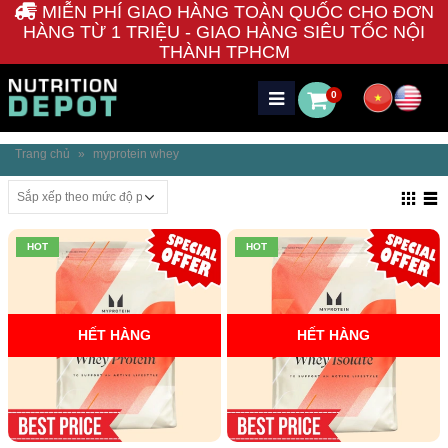
MIỄN PHÍ GIAO HÀNG TOÀN QUỐC CHO ĐƠN
HÀNG TỪ 1 TRIỆU - GIAO HÀNG SIÊU TỐC NỘI
THÀNH TPHCM
0
Trang chủ
»
myprotein whey
HOT
HOT
HẾT HÀNG
HẾT HÀNG