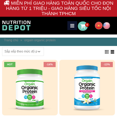
MIỄN PHÍ GIAO HÀNG TOÀN QUỐC CHO ĐƠN
HÀNG TỪ 1 TRIỆU - GIAO HÀNG SIÊU TỐC NỘI
THÀNH TPHCM
0
Trang chủ
»
orgain organic protein
HOT
-14%
-13%