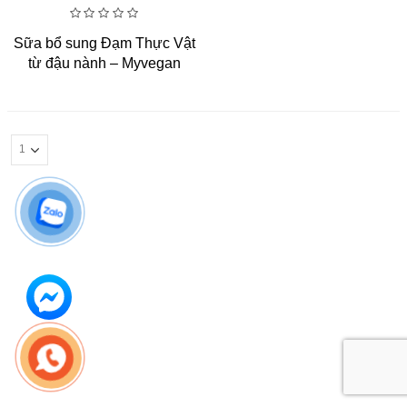
0
Sữa bổ sung Đạm Thực Vật
out
of
từ đậu nành – Myvegan
5
Impact Soy Protein 1kg (33
lần dùng)