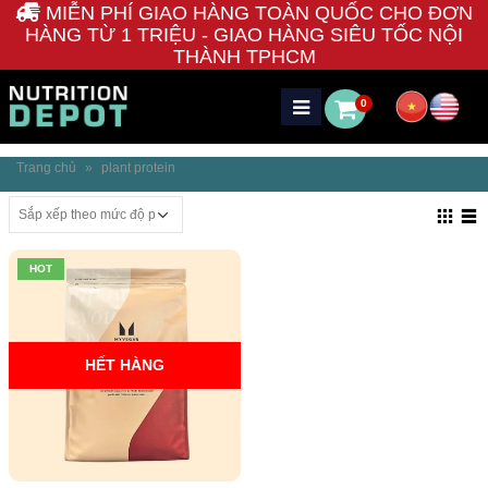
MIỄN PHÍ GIAO HÀNG TOÀN QUỐC CHO ĐƠN
HÀNG TỪ 1 TRIỆU - GIAO HÀNG SIÊU TỐC NỘI
THÀNH TPHCM
0
Trang chủ
»
plant protein
HOT
HẾT HÀNG