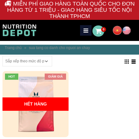
MIỄN PHÍ GIAO HÀNG TOÀN QUỐC CHO ĐƠN
HÀNG TỪ 1 TRIỆU - GIAO HÀNG SIÊU TỐC NỘI
THÀNH TPHCM
0
Trang chủ
»
sua tang co danh cho nguoi an chay
HOT
GIẢM GIÁ
HẾT HÀNG