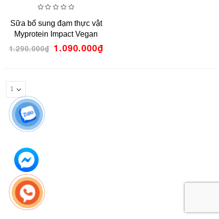
0
Sữa bổ sung đạm thực vật
out
of
Myprotein Impact Vegan
5
Protein
1.090.000
₫
1.290.000
₫