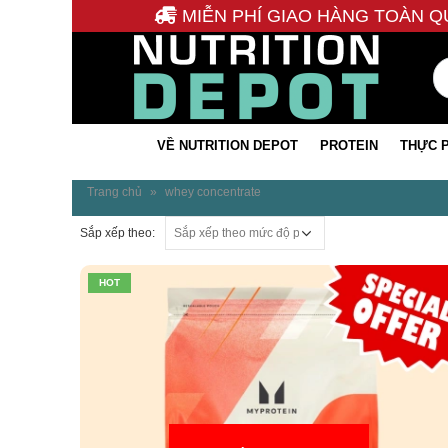
MIỄN PHÍ GIAO HÀNG TOÀN Q
VỀ NUTRITION DEPOT
PROTEIN
THỰC 
Trang chủ
»
whey concentrate
Sắp xếp theo:
HOT