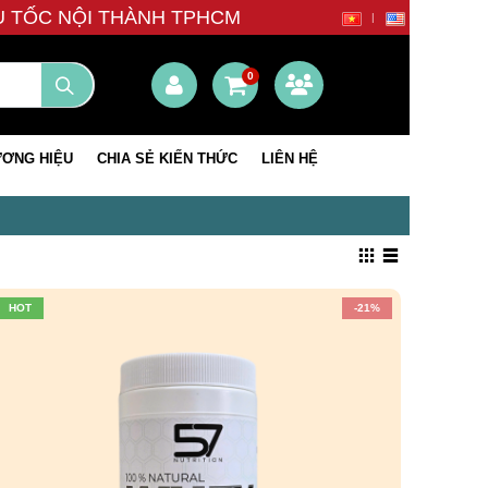
ÊU TỐC NỘI THÀNH TPHCM
0
ƠNG HIỆU
CHIA SẺ KIẾN THỨC
LIÊN HỆ
HOT
-21%