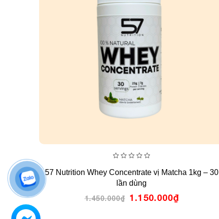
0
57 Nutrition Whey Concentrate vị Matcha 1kg – 30
out
of
lần dùng
5
Giá
Giá
1.150.000
₫
1.450.000
₫
gốc
hiện
là:
tại