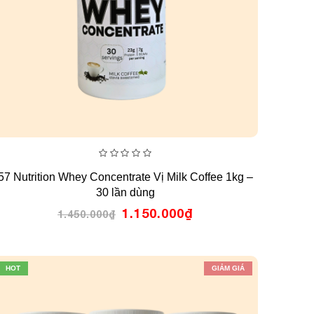
0
57 Nutrition Whey Concentrate Vị Milk Coffee 1kg –
out
of
30 lần dùng
5
Giá
Giá
1.150.000
₫
1.450.000
₫
gốc
hiện
là:
tại
1.450.000₫.
là:
1.150.000₫.
HOT
GIẢM GIÁ