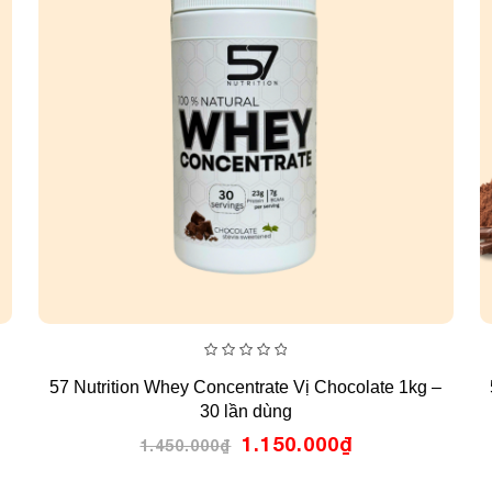
0
57 Nutrition Whey Concentrate Vị Chocolate 1kg –
out
of
30 lần dùng
5
Giá
Giá
1.150.000
₫
1.450.000
₫
gốc
hiện
là:
tại