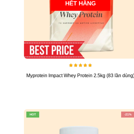
HẾT HÀNG
4.93
Myprotein Impact Whey Protein 2.5kg (83 lần dùng
out
of 5
HOT
-21%