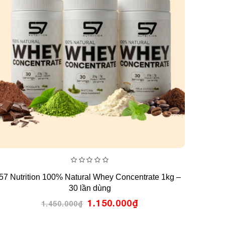
0
57 Nutrition 100% Natural Whey Concentrate 1kg –
out
of
30 lần dùng
5
1.150.000
₫
1.450.000
₫