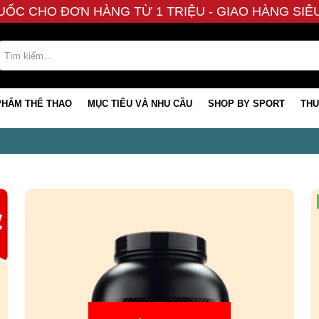
UỐC CHO ĐƠN HÀNG TỪ 1 TRIỆU - GIAO HÀNG SI
PHẨM THỂ THAO
MỤC TIÊU VÀ NHU CẦU
SHOP BY SPORT
THƯ