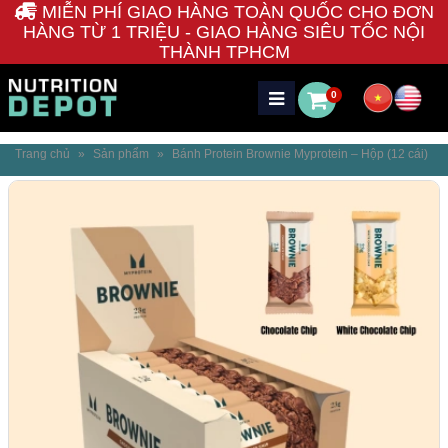
MIỄN PHÍ GIAO HÀNG TOÀN QUỐC CHO ĐƠN
HÀNG TỪ 1 TRIỆU - GIAO HÀNG SIÊU TỐC NỘI
THÀNH TPHCM
0
Trang chủ
»
Sản phẩm
»
Bánh Protein Brownie Myprotein – Hộp (12 cái)