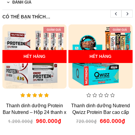
ĐÁNH GIÁ
CÓ THỂ BẠN THÍCH…
GIẢM GIÁ
GIẢM GIÁ
HẾT HÀNG
HẾT HÀNG
5.00
0
Thanh dinh dưỡng Protein
Thanh dinh dưỡng Nutrend
out
out
Bar Nutrend – Hộp 24 thanh x
Qwizz Protein Bar cao cấp
of 5
of
5
55g
(Hộp 12 thanh x 60g)
960.000
₫
660.000
₫
1.200.000
₫
720.000
₫