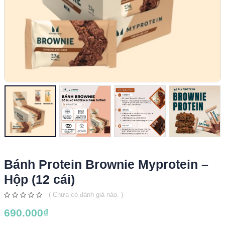
Bánh Protein Brownie Myprotein –
Hộp (12 cái)
( Chưa có đánh giá nào. )
0
690.000
₫
out
of
5