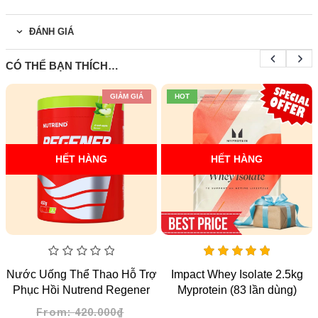
ĐÁNH GIÁ
CÓ THỂ BẠN THÍCH…
GIẢM GIÁ
HOT
HẾT HÀNG
HẾT HÀNG
0
5.00
Nước Uống Thể Thao Hỗ Trợ
Impact Whey Isolate 2.5kg
out
out
Phục Hồi Nutrend Regener
Myprotein (83 lần dùng)
of
of 5
5
dạng bột tiện lợi – vị Fresh
From:
420.000
₫