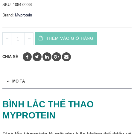
SKU:
108472238
Brand:
Myprotein
THÊM VÀO GIỎ HÀNG
CHIA SẺ
MÔ TẢ
BÌNH LẮC THỂ THAO
MYPROTEIN