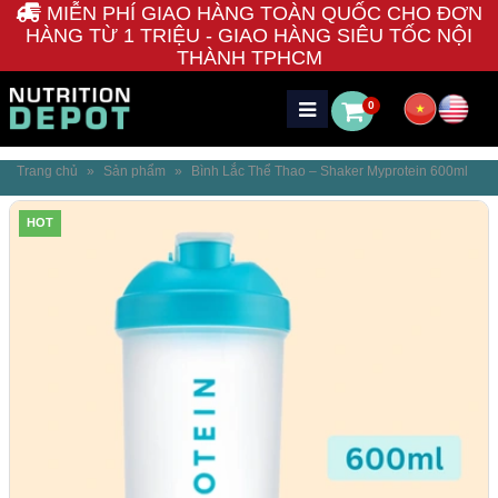
MIỄN PHÍ GIAO HÀNG TOÀN QUỐC CHO ĐƠN
HÀNG TỪ 1 TRIỆU - GIAO HÀNG SIÊU TỐC NỘI
THÀNH TPHCM
0
Trang chủ
»
Sản phẩm
»
Bình Lắc Thể Thao – Shaker Myprotein 600ml
HOT