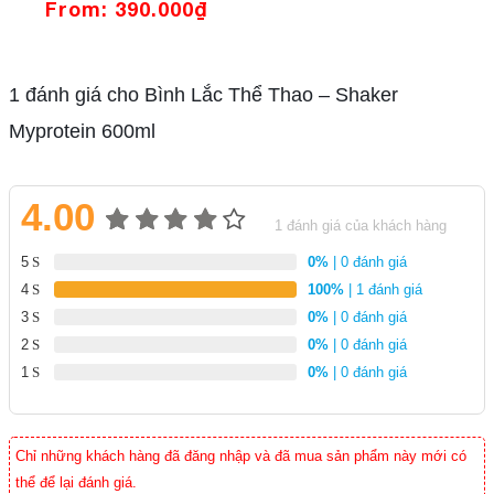
Apple
From:
390.000
₫
1 đánh giá cho
Bình Lắc Thể Thao – Shaker
Myprotein 600ml
4.00
1
đánh giá của khách hàng
4.00
1
5
0%
| 0 đánh giá
trên
4
100%
| 1 đánh giá
5 dựa
3
0%
| 0 đánh giá
trên
2
0%
| 0 đánh giá
đánh
1
0%
| 0 đánh giá
giá
Chỉ những khách hàng đã đăng nhập và đã mua sản phẩm này mới có
thể để lại đánh giá.