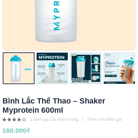
Bình Lắc Thể Thao – Shaker
Myprotein 600ml
1
đánh giá của khách hàng
|
Thêm một đánh giá
4.00
160.000
₫
out
of 5