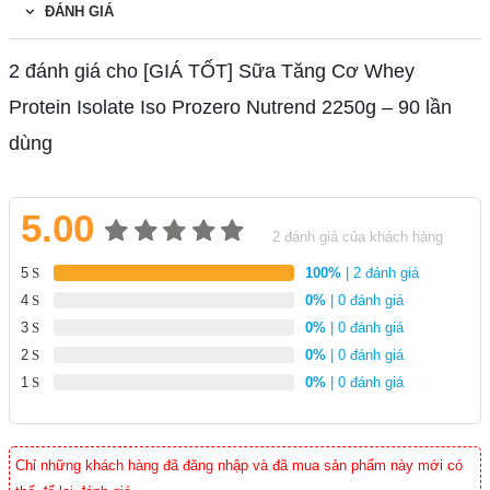
ĐÁNH GIÁ
2 đánh giá cho
[GIÁ TỐT] Sữa Tăng Cơ Whey
Protein Isolate Iso Prozero Nutrend 2250g – 90 lần
dùng
5.00
2
đánh giá của khách hàng
5.00
2
5
100%
| 2 đánh giá
trên 5
4
0%
| 0 đánh giá
dựa
3
0%
| 0 đánh giá
trên
2
0%
| 0 đánh giá
đánh
1
0%
| 0 đánh giá
giá
Chỉ những khách hàng đã đăng nhập và đã mua sản phẩm này mới có