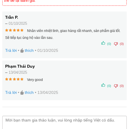
thể để lại đánh giá.
Trần P.
–
01/10/2025
Nhân viên nhiệt tình, giao hàng rất nhanh, sản phẩm giá tốt.
5
trên
Sẽ tiếp tục ủng hộ vào lần sau.
5
(0)
(0)
Trả lời
•
thích
•
01/10/2025
Phạm Thái Duy
–
13/04/2025
Very good
5
trên
(0)
(0)
5
Trả lời
•
thích
•
13/04/2025