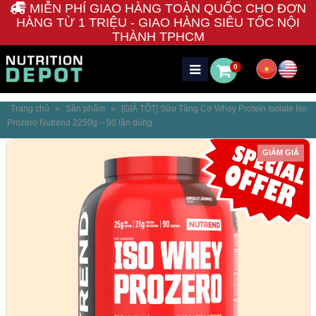
MIỄN PHÍ GIAO HÀNG TOÀN QUỐC CHO ĐƠN
HÀNG TỪ 1 TRIỆU - GIAO HÀNG SIÊU TỐC NỘI
THÀNH TPHCM
0
Trang chủ
»
Sản phẩm
»
[GIÁ TỐT] Sữa Tăng Cơ Whey Protein Isolate Iso
Prozero Nutrend 2250g – 90 lần dùng
GIẢM GIÁ