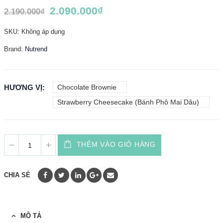
5.00
2.090.000
₫
out
2.190.000
₫
of 5
SKU:
Không áp dụng
Brand:
Nutrend
HƯƠNG VỊ
Chocolate Brownie
Strawberry Cheesecake (Bánh Phô Mai Dâu)
THÊM VÀO GIỎ HÀNG
CHIA SẺ
MÔ TẢ