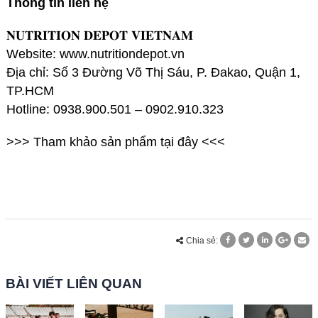
Thông tin liên hệ
𝐍𝐔𝐓𝐑𝐈𝐓𝐈𝐎𝐍 𝐃𝐄𝐏𝐎𝐓 𝐕𝐈𝐄𝐓𝐍𝐀𝐌
Website:
www.nutritiondepot.vn
Địa chỉ: Số 3 Đường Võ Thị Sáu, P. Đakao, Quận 1,
TP.HCM
Hotline: 0938.900.501 – 0902.910.323
>>> Tham khảo sản phẩm
tại đây
<<<
Chia sẻ:
BÀI VIẾT LIÊN QUAN