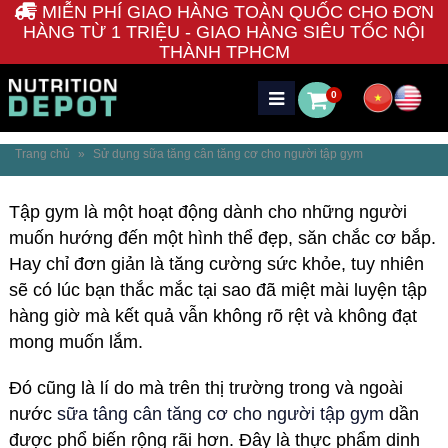
MIỄN PHÍ GIAO HÀNG TOÀN QUỐC CHO ĐƠN
HÀNG TỪ 1 TRIỆU - GIAO HÀNG SIÊU TỐC NỘI
THÀNH TPHCM
0
Trang chủ
»
Sử dụng sữa tăng cân tăng cơ cho người tập gym
Tập gym là một hoạt động dành cho những người
muốn hướng đến một hình thể đẹp, săn chắc cơ bắp.
Hay chỉ đơn giản là tăng cường sức khỏe, tuy nhiên
sẽ có lúc bạn thắc mắc tại sao đã miệt mài luyện tập
hàng giờ mà kết quả vẫn không rõ rệt và không đạt
mong muốn lắm.
Đó cũng là lí do mà trên thị trường trong và ngoài
nước
sữa tâng cân tăng cơ cho người tập gym
dần
được phổ biến rộng rãi hơn. Đây là thực phẩm dinh