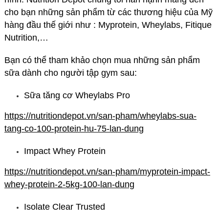
cho bạn những sản phẩm từ các thương hiệu của Mỹ
hàng đầu thế giới như : Myprotein, Wheylabs, Fitique
Nutrition,…
Bạn có thể tham khảo chọn mua những sản phẩm
sữa dành cho người tập gym sau:
Sữa tăng cơ Wheylabs Pro
https://nutritiondepot.vn/san-pham/wheylabs-sua-
tang-co-100-protein-hu-75-lan-dung
Impact Whey Protein
https://nutritiondepot.vn/san-pham/myprotein-impact-
whey-protein-2-5kg-100-lan-dung
Isolate Clear Trusted