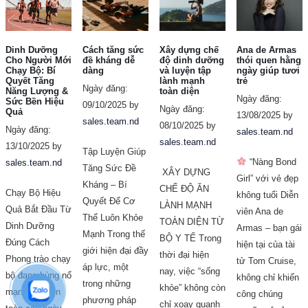
Dinh Dưỡng
Cách tăng sức
Xây dựng chế
Ana de Armas
Cho Người Mới
đề kháng dễ
độ dinh dưỡng
thói quen hằng
Chạy Bộ: Bí
dàng
và luyện tập
ngày giúp tươi
Quyết Tăng
lành mạnh
trẻ
Ngày đăng:
Năng Lượng &
toàn diện
Ngày đăng:
Sức Bền Hiệu
09/10/2025 by
Ngày đăng:
Quả
13/08/2025 by
sales.team.nd
08/10/2025 by
Ngày đăng:
sales.team.nd
sales.team.nd
13/10/2025 by
Tập Luyện Giúp
“Nàng Bond
sales.team.nd
Tăng Sức Đề
XÂY DỰNG
Girl” với vẻ đẹp
Kháng – Bí
CHẾ ĐỘ ĂN
Chạy Bộ Hiệu
không tuổi Diễn
Quyết Để Cơ
LÀNH MẠNH
Quả Bắt Đầu Từ
viên Ana de
Thể Luôn Khỏe
TOÀN DIỆN TỪ
Dinh Dưỡng
Armas – bạn gái
Mạnh Trong thế
BỘ Y TẾ Trong
Đúng Cách
hiện tại của tài
giới hiện đại đầy
thời đại hiện
Phong trào chạy
tử Tom Cruise,
áp lực, một
nay, việc “sống
bộ đang bùng nổ
không chỉ khiến
trong những
khỏe” không còn
mạnh mẽ trên
công chúng
phương pháp
chỉ xoay quanh