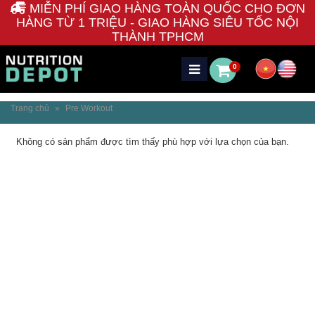
MIỄN PHÍ GIAO HÀNG TOÀN QUỐC CHO ĐƠN
HÀNG TỪ 1 TRIỆU - GIAO HÀNG SIÊU TỐC NỘI
THÀNH TPHCM
0
Trang chủ
»
Pre Workout
Không có sản phẩm được tìm thấy phù hợp với lựa chọn của bạn.