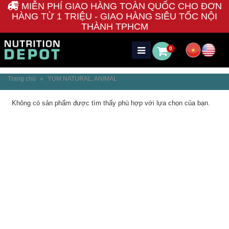
MIỄN PHÍ GIAO HÀNG TOÀN QUỐC CHO ĐƠN
HÀNG TỪ 1 TRIỆU - GIAO HÀNG SIÊU TỐC NỘI
THÀNH TPHCM
0
Trang chủ
»
YUM NATURAL, ANIMAL
Không có sản phẩm được tìm thấy phù hợp với lựa chọn của bạn.