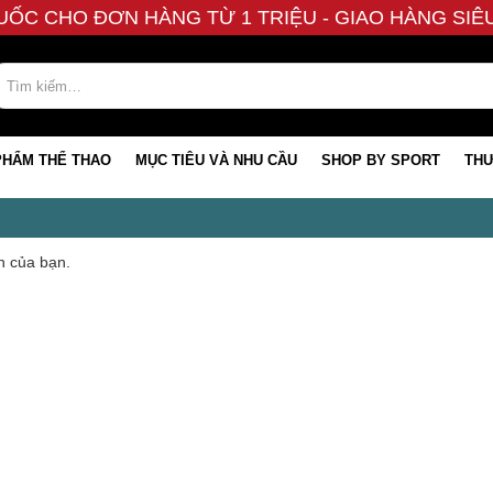
UỐC CHO ĐƠN HÀNG TỪ 1 TRIỆU - GIAO HÀNG SI
PHẨM THỂ THAO
MỤC TIÊU VÀ NHU CẦU
SHOP BY SPORT
THƯ
n của bạn.