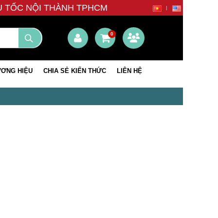
ÊU TỐC NỘI THÀNH TPHCM
0
ƠNG HIỆU
CHIA SẺ KIẾN THỨC
LIÊN HỆ