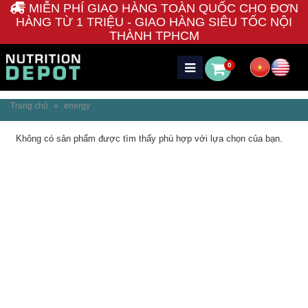
MIỄN PHÍ GIAO HÀNG TOÀN QUỐC CHO ĐƠN
HÀNG TỪ 1 TRIỆU - GIAO HÀNG SIÊU TỐC NỘI
THÀNH TPHCM
0
Trang chủ
»
energy
Không có sản phẩm được tìm thấy phù hợp với lựa chọn của bạn.