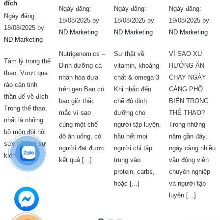
đích
Ngày đăng:
Ngày đăng:
Ngày đăng:
Ngày đăng:
18/08/2025 by
18/08/2025 by
19/08/2025 by
18/08/2025 by
ND Marketing
ND Marketing
ND Marketing
ND Marketing
Nutrigenomics –
Sự thật về
VÌ SAO XU
Tâm lý trong thể
Dinh dưỡng cá
vitamin, khoáng
HƯỚNG ĂN
thao: Vượt qua
nhân hóa dựa
chất & omega-3
CHAY NGÀY
rào cản tinh
trên gen Bạn có
Khi nhắc đến
CÀNG PHỔ
thần để về đích
bao giờ thắc
chế độ dinh
BIẾN TRONG
Trong thể thao,
mắc vì sao
dưỡng cho
THỂ THAO?
nhất là những
cùng một chế
người tập luyện,
Trong những
bộ môn đòi hỏi
độ ăn uống, có
hầu hết mọi
năm gần đây,
sức bền và sự
người đạt được
người chỉ tập
ngày càng nhiều
kiên trì [...]
kết quả [...]
trung vào
vận động viên
protein, carbs,
chuyên nghiệp
hoặc [...]
và người tập
luyện [...]