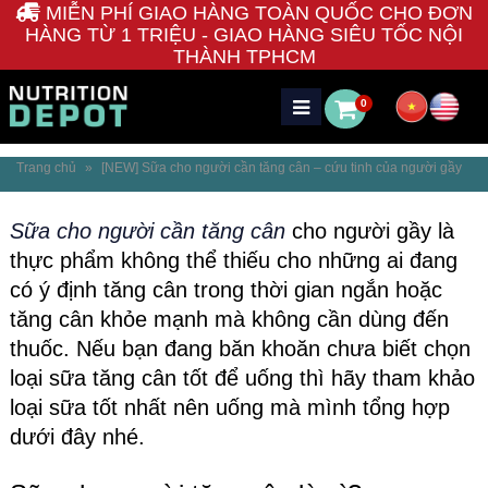
MIỄN PHÍ GIAO HÀNG TOÀN QUỐC CHO ĐƠN
HÀNG TỪ 1 TRIỆU - GIAO HÀNG SIÊU TỐC NỘI
THÀNH TPHCM
0
Trang chủ
»
[NEW] Sữa cho người cần tăng cân – cứu tinh của người gầy
Sữa cho người cần tăng cân
cho người gầy là
thực phẩm không thể thiếu cho những ai đang
có ý định tăng cân trong thời gian ngắn hoặc
tăng cân khỏe mạnh mà không cần dùng đến
thuốc. Nếu bạn đang băn khoăn chưa biết chọn
loại sữa tăng cân tốt để uống thì hãy tham khảo
loại sữa tốt nhất nên uống mà mình tổng hợp
dưới đây nhé.