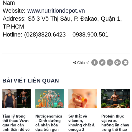
Nam
Website:
www.nutritiondepot.vn
Address: Số 3 Võ Thị Sáu, P. Đakao, Quận 1,
TP.HCM
Hotline: (028)3820.6423 – 0938.900.501
Chia sẻ:
BÀI VIẾT LIÊN QUAN
Tâm lý trong
Nutrigenomics
Sự thật về
Protein thực
thể thao: Vượt
– Dinh dưỡng
vitamin,
vật và xu
qua rào cản
cá nhân hóa
khoáng chất &
hướng ăn chay
tinh thần để về
dựa trên gen
omega-3
trong thể thao