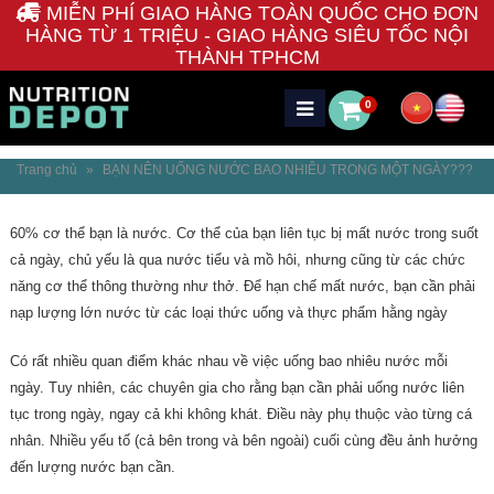
MIỄN PHÍ GIAO HÀNG TOÀN QUỐC CHO ĐƠN
HÀNG TỪ 1 TRIỆU - GIAO HÀNG SIÊU TỐC NỘI
THÀNH TPHCM
0
Trang chủ
»
BẠN NÊN UỐNG NƯỚC BAO NHIÊU TRONG MỘT NGÀY???
60% cơ thể bạn là nước. Cơ thể của bạn liên tục bị mất nước trong suốt
cả ngày, chủ yếu là qua nước tiểu và mồ hôi, nhưng cũng từ các chức
năng cơ thể thông thường như thở. Để hạn chế mất nước, bạn cần phải
nạp lượng lớn nước từ các loại thức uống và thực phẩm hằng ngày
Có rất nhiều quan điểm khác nhau về việc uống bao nhiêu nước mỗi
ngày. Tuy nhiên, các chuyên gia cho rằng bạn cần phải uống nước liên
tục trong ngày, ngay cả khi không khát. Điều này phụ thuộc vào từng cá
nhân. Nhiều yếu tố (cả bên trong và bên ngoài) cuối cùng đều ảnh hưởng
đến lượng nước bạn cần.