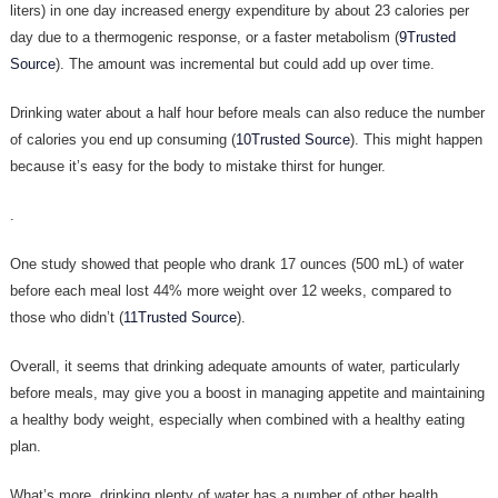
liters) in one day increased energy expenditure by about 23 calories per
day due to a thermogenic response, or a faster metabolism (
9Trusted
Source
). The amount was incremental but could add up over time.
Drinking water about a half hour before meals can also reduce the number
of calories you end up consuming (
10Trusted Source
). This might happen
because it’s easy for the body to mistake thirst for hunger.
.
One study showed that people who drank 17 ounces (500 mL) of water
before each meal lost 44% more weight over 12 weeks, compared to
those who didn’t (
11Trusted Source
).
Overall, it seems that drinking adequate amounts of water, particularly
before meals, may give you a boost in managing appetite and maintaining
a healthy body weight, especially when combined with a healthy eating
plan.
What’s more, drinking plenty of water has a number of other health