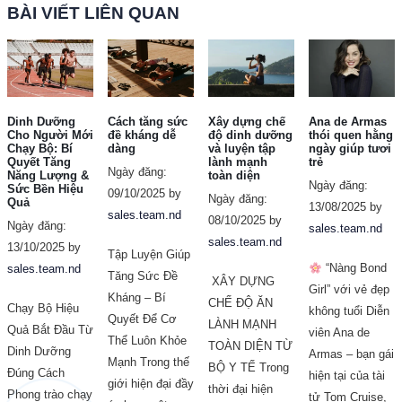
BÀI VIẾT LIÊN QUAN
Dinh Dưỡng
Cách tăng sức
Xây dựng chế
Ana de Armas
Cho Người Mới
đề kháng dễ
độ dinh dưỡng
thói quen hằng
Chạy Bộ: Bí
dàng
và luyện tập
ngày giúp tươi
Quyết Tăng
lành mạnh
trẻ
Ngày đăng:
Năng Lượng &
toàn diện
Ngày đăng:
Sức Bền Hiệu
09/10/2025 by
Ngày đăng:
Quả
13/08/2025 by
sales.team.nd
08/10/2025 by
Ngày đăng:
sales.team.nd
sales.team.nd
13/10/2025 by
Tập Luyện Giúp
“Nàng Bond
sales.team.nd
Tăng Sức Đề
XÂY DỰNG
Girl” với vẻ đẹp
Kháng – Bí
CHẾ ĐỘ ĂN
Chạy Bộ Hiệu
không tuổi Diễn
Quyết Để Cơ
LÀNH MẠNH
Quả Bắt Đầu Từ
viên Ana de
Thể Luôn Khỏe
TOÀN DIỆN TỪ
Dinh Dưỡng
Armas – bạn gái
Mạnh Trong thế
BỘ Y TẾ Trong
Đúng Cách
hiện tại của tài
giới hiện đại đầy
thời đại hiện
Phong trào chạy
tử Tom Cruise,