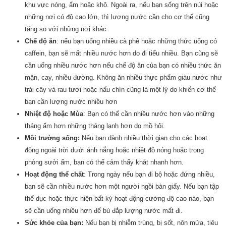
khu vực nóng, ẩm hoặc khô. Ngoài ra, nếu bạn sống trên núi hoặc
những nơi có độ cao lớn, thì lượng nước cần cho cơ thể cũng
tăng so với những nơi khác
Chế độ ăn
: nếu bạn uống nhiều cà phê hoặc những thức uống có
caffein, bạn sẽ mất nhiều nước hơn do đi tiểu nhiều. Bạn cũng sẽ
cần uống nhiều nước hơn nếu chế độ ăn của bạn có nhiều thức ăn
mặn, cay, nhiều đường. Không ăn nhiều thực phẩm giàu nước như
trái cây và rau tươi hoặc nấu chín cũng là một lý do khiến cơ thể
bạn cần lượng nước nhiều hơn
Nhiệt độ hoặc Mùa
: Bạn có thể cần nhiều nước hơn vào những
tháng ấm hơn những tháng lạnh hơn do mồ hôi.
Môi trường sống:
Nếu bạn dành nhiều thời gian cho các hoạt
động ngoài trời dưới ánh nắng hoặc nhiệt độ nóng hoặc trong
phòng sưởi ấm, bạn có thể cảm thấy khát nhanh hơn.
Hoạt động thể chất
: Trong ngày nếu bạn đi bộ hoặc đứng nhiều,
bạn sẽ cần nhiều nước hơn một người ngồi bàn giấy. Nếu bạn tập
thể dục hoặc thực hiện bất kỳ hoạt động cường độ cao nào, bạn
sẽ cần uống nhiều hơn để bù đắp lượng nước mất đi.
Sức khỏe của bạn:
Nếu bạn bị nhiễm trùng, bị sốt, nôn mửa, tiêu