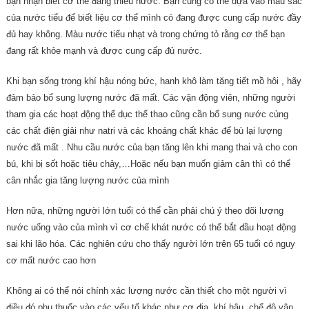
bạn nhận biết cơ thể đang thiếu nước. Bạn cũng có thể dựa vào màu sắc
của nước tiểu để biết liệu cơ thể mình có đang được cung cấp nước đầy
đủ hay không. Màu nước tiểu nhạt và trong chứng tỏ rằng cơ thể bạn
đang rất khỏe mạnh và được cung cấp đủ nước.
Khi bạn sống trong khí hậu nóng bức, hanh khô làm tăng tiết mồ hôi , hãy
đảm bảo bổ sung lượng nước đã mất. Các vận động viên, những người
tham gia các hoạt động thể dục thể thao cũng cần bổ sung nước cùng
các chất điện giải như natri và các khoáng chất khác để bù lại lượng
nước đã mất . Nhu cầu nước của bạn tăng lên khi mang thai và cho con
bú, khi bị sốt hoặc tiêu chảy,…Hoặc nếu bạn muốn giảm cân thì có thể
cân nhắc gia tăng lượng nước của mình
Hơn nữa, những người lớn tuổi có thể cần phải chú ý theo dõi lượng
nước uống vào của mình vì cơ chế khát nước có thể bắt đầu hoạt động
sai khi lão hóa. Các nghiên cứu cho thấy người lớn trên 65 tuổi có nguy
cơ mất nước cao hơn
Không ai có thể nói chính xác lượng nước cần thiết cho một người vì
điều đó phụ thuốc vào các yếu tố khác như cơ địa, khí hậu, chế độ vận