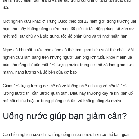
sẽ làm suy giảm tâm trạng và sự tập trung cũng như tăng tần suất đau
đầu
Một nghiên cứu khác ở Trung Quốc theo dõi 12 nam giới trong trường đại
học cho thấy không uống nước trong 36 giờ có tác động đáng kể đến sự
mệt mỏi, sự chú ý và tập trung, tốc độ phản ứng và trí nhớ ngắn hạn
Ngay cả khi mất nước nhẹ cũng có thể làm giảm hiệu suất thể chất. Một
nghiên cứu lâm sàng trên những người đàn ông lớn tuổi, khỏe mạnh đã
báo cáo rằng chỉ cần mất 1% lượng nước trong cơ thể đã làm giảm sức
mạnh, năng lượng và độ bền của cơ bắp
Giảm 1% trọng lượng cơ thể có vẻ không nhiều nhưng đó nếu là 1%
lượng nước thì cần được quan tâm. Điều này thường xảy ra khi bạn đổ
mồ hôi nhiều hoặc ở trong phòng quá ấm và không uống đủ nước.
Uống nước giúp bạn giảm cân?
Có nhiều nghiên cứu chỉ ra rằng uống nhiều nước hơn có thể làm giảm