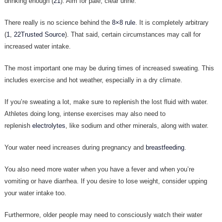
drinking enough (
21
). Aim for pale, clear urine.
There really is no science behind the
8×8 rule
. It is completely arbitrary
(
1
,
22Trusted Source
). That said, certain circumstances may call for
increased water intake.
The most important one may be during times of increased sweating. This
includes exercise and hot weather, especially in a dry climate.
If you’re sweating a lot, make sure to replenish the lost fluid with water.
Athletes doing long, intense exercises may also need to
replenish
electrolytes
, like sodium and other minerals, along with water.
Your water need increases during pregnancy and
breastfeeding
.
You also need more water when you have a fever and when you’re
vomiting or have diarrhea. If you desire to lose weight, consider upping
your water intake too.
Furthermore, older people may need to consciously watch their water