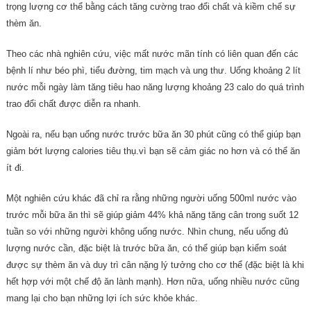
trọng lượng cơ thể bằng cách tăng cường trao đổi chất và kiềm chế sự
thèm ăn.
Theo các nhà nghiên cứu, việc mất nước mãn tính có liên quan đến các
bệnh lí như béo phì, tiểu đường, tim mạch và ung thư. Uống khoảng 2 lít
nước mỗi ngày làm tăng tiêu hao năng lượng khoảng 23 calo do quá trình
trao đổi chất được diễn ra nhanh.
Ngoài ra, nếu bạn uống nước trước bữa ăn 30 phút cũng có thể giúp bạn
giảm bớt lượng calories tiêu thụ.vì bạn sẽ cảm giác no hơn và có thể ăn
ít đi.
Một nghiên cứu khác đã chỉ ra rằng những người uống 500ml nước vào
trước mỗi bữa ăn thì sẽ giúp giảm 44% khả năng tăng cân trong suốt 12
tuần so với những người không uống nước. Nhìn chung, nếu uống đủ
lượng nước cần, đặc biệt là trước bữa ăn, có thể giúp bạn kiểm soát
được sự thèm ăn và duy trì cân nặng lý tưởng cho cơ thể (đặc biệt là khi
hết hợp với một chế độ ăn lành mạnh). Hơn nữa, uống nhiều nước cũng
mang lại cho bạn những lợi ích sức khỏe khác.