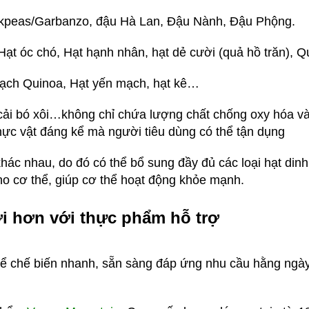
ckpeas/Garbanzo, đậu Hà Lan, Đậu Nành, Đậu Phộng.
ạt óc chó, Hạt hạnh nhân, hạt dẻ cười (quả hồ trăn), Q
mạch Quinoa, Hạt yến mạch, hạt kê…
cải bó xôi…không chỉ chứa lượng chất chống oxy hóa và
ực vật đáng kể mà người tiêu dùng có thể tận dụng
hác nhau, do đó có thể bổ sung đầy đủ các loại hạt din
ho cơ thể, giúp cơ thể hoạt động khỏe mạnh.
i hơn với thực phẩm hỗ trợ
ể chế biến nhanh, sẵn sàng đáp ứng nhu cầu hằng ngày