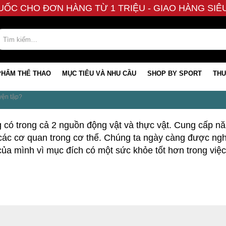
UỐC CHO ĐƠN HÀNG TỪ 1 TRIỆU - GIAO HÀNG SI
PHẨM THỂ THAO
MỤC TIÊU VÀ NHU CẦU
SHOP BY SPORT
THƯ
yện tập?
có trong cả 2 nguồn động vật và thực vật. Cung cấp n
các cơ quan trong cơ thể. Chúng ta ngày càng được nghe
a mình vì mục đích có một sức khỏe tốt hơn trong việc 