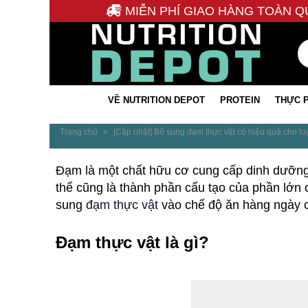
MIỄN PHÍ GIAO HÀNG TOÀN Q
VỀ NUTRITION DEPOT
PROTEIN
THỰC 
Trang chủ
»
[Cập nhật] Bổ sung đạm thực vật có hiệu quả cho lu
Đạm là một chất hữu cơ cung cấp dinh dưỡng 
thể cũng là thành phần cấu tạo của phần lớn 
sung
đạm thực vật
vào chế độ ăn hàng ngày củ
Đạm thực vật là gì?