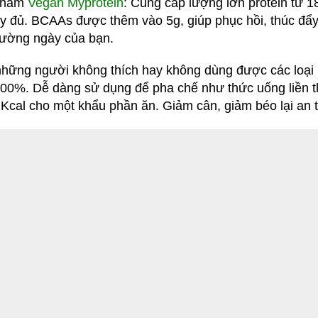
 phẩm
Vegan Myprotein
: Cung cấp lượng lớn protein từ 1
y đủ. BCAAs được thêm vào 5g, giúp phục hồi, thúc đẩy p
hường ngày của bạn.
hững người không thích hay không dùng được các loại 
 100%. Dễ dàng sử dụng để pha chế như thức uống liền 
 Kcal cho một khẩu phần ăn. Giảm cân, giảm béo lại an