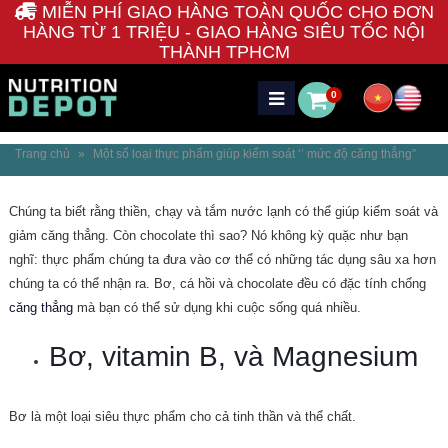
MIỄN PHÍ GIAO HÀNG TOÀN QUỐC CHO ĐƠN
HÀNG TỪ 1 TRIỆU - GIAO HÀNG SIÊU TỐC NỘI
THÀNH TPHCM
0
Trang chủ
»
Một số loại thực phẩm giúp kiểm soát ‘’ mức độ căng thẳng”
Chúng ta biết rằng thiền, chạy và tắm nước lạnh có thể giúp kiểm soát và
giảm căng thẳng. Còn chocolate thì sao? Nó không kỳ quặc như bạn
nghĩ: thực phẩm chúng ta đưa vào cơ thể có những tác dụng sâu xa hơn
chúng ta có thể nhận ra. Bơ, cá hồi và chocolate đều có đặc tính chống
căng thẳng
mà bạn có thể sử dụng khi cuộc sống quá nhiều.
Bơ, vitamin B, và Magnesium
Bơ là một loại siêu thực phẩm cho cả tinh thần và thể chất.