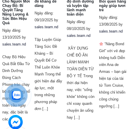
Cho Người Mới
đề kháng dễ
độ dinh dưỡng
thói quen hằng
Chạy Bộ: Bí
dàng
và luyện tập
ngày giúp tươi
Quyết Tăng
lành mạnh
trẻ
Ngày đăng:
Năng Lượng &
toàn diện
Ngày đăng:
Sức Bền Hiệu
09/10/2025 by
Ngày đăng:
Quả
13/08/2025 by
sales.team.nd
08/10/2025 by
Ngày đăng:
sales.team.nd
sales.team.nd
13/10/2025 by
Tập Luyện Giúp
“Nàng Bond
sales.team.nd
Tăng Sức Đề
XÂY DỰNG
Girl” với vẻ đẹp
Kháng – Bí
CHẾ ĐỘ ĂN
Chạy Bộ Hiệu
không tuổi Diễn
Quyết Để Cơ
LÀNH MẠNH
Quả Bắt Đầu Từ
viên Ana de
Thể Luôn Khỏe
TOÀN DIỆN TỪ
Dinh Dưỡng
Armas – bạn gái
Mạnh Trong thế
BỘ Y TẾ Trong
Đúng Cách
hiện tại của tài
giới hiện đại đầy
thời đại hiện
Phong trào chạy
tử Tom Cruise,
áp lực, một
nay, việc “sống
bộ đang bùng nổ
không chỉ khiến
trong những
khỏe” không còn
mạnh mẽ trên
công chúng
phương pháp
chỉ xoay quanh
toàn cầu ngày
ngưỡng [...]
đơn [...]
chuyện ăn uống
nay, đặc biệt là
hay [...]
các giải [...]