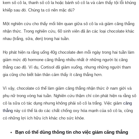
kem sô cô la, thanh sô cô la hoặc bánh sô cô la và cảm thấy tội lỗi khủng
khiếp sau đó. Chúng ta có nên mặc dù?
Một nghiên cứu cho thấy mối liên quan giữa sô cô la và giảm căng thẳng
nhận thức. Trong nghiên cứu, 60 sinh viên đã ăn các loại chocolate khác
nhau (trắng, sữa, đen) trong hai tuần.
Họ phát hiện ra rằng uống 40g chocolate đen mỗi ngày trong hai tuần làm
giảm mức độ hormone căng thẳng nhiều nhất ở những người bị căng
thẳng cao độ. Ví dụ, Cortisol đã giảm xuống, nhưng những người tham
gia cũng cho biết bản thân cảm thấy ít căng thẳng hơn.
Vì vậy, chocolate có thể làm giảm căng thẳng nhận thức ở nam giới và
phụ nữ trong vòng hai tuần. Nghiên cứu thậm chí còn phát hiện ra rằng sô
cô la sữa có tác dụng nhưng không phải sô cô la trắng. Việc giảm
căng
thẳng
này có thể là do các chất chống oxy hóa mạnh của sô cô la, cũng
có những lợi ích hữu ích khác cho sức khỏe.
Bạn có thể dùng thông tin cho việc giảm căng thẳng