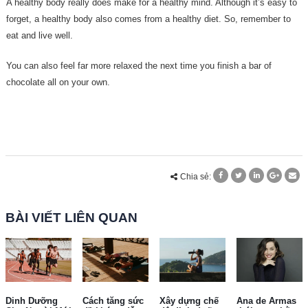
A healthy body really does make for a healthy mind. Although it’s easy to
forget, a healthy body also comes from a healthy diet. So, remember to
eat and live well.
You can also feel far more relaxed the next time you finish a bar of
chocolate all on your own.
Chia sẻ:
BÀI VIẾT LIÊN QUAN
Dinh Dưỡng
Cách tăng sức
Xây dựng chế
Ana de Armas