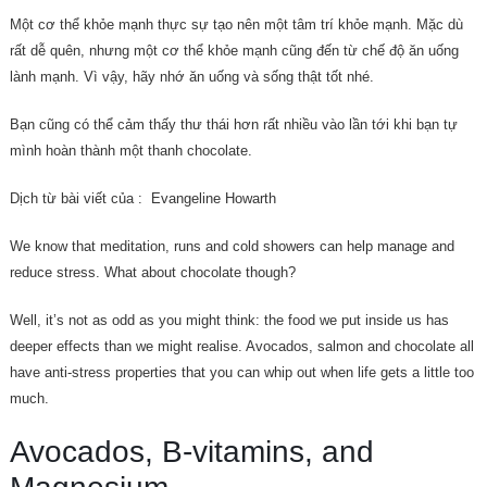
Một cơ thể khỏe mạnh thực sự tạo nên một tâm trí khỏe mạnh. Mặc dù
rất dễ quên, nhưng một cơ thể khỏe mạnh cũng đến từ chế độ ăn uống
lành mạnh. Vì vậy, hãy nhớ ăn uống và sống thật tốt nhé.
Bạn cũng có thể cảm thấy thư thái hơn rất nhiều vào lần tới khi bạn tự
mình hoàn thành một thanh chocolate.
Dịch từ bài viết của : Evangeline Howarth
We know that meditation, runs and cold showers can help manage and
reduce stress. What about chocolate though?
Well, it’s not as odd as you might think: the food we put inside us has
deeper effects than we might realise. Avocados, salmon and chocolate all
have anti-stress properties that you can whip out when life gets a little too
much.
Avocados, B-vitamins, and