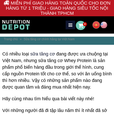
MIỄN PHÍ GIAO HÀNG TOÀN QUỐC CHO ĐƠN
HÀNG TỪ 1 TRIỆU - GIAO HÀNG SIÊU TỐC NỘI
THÀNH TPHCM
0
Trang chủ
»
Sữa tăng cơ chính hãng tại Việt Nam
Có nhiều loại
sữa tăng cơ
đang được ưa chuộng tại
Việt Nam, nhưng sữa tăng cơ Whey Protein là sản
phẩm phổ biến hàng đầu trong giới thể hình, cung
cấp nguồn Protein tốt cho cơ thể, so với ăn uống bình
thì hơn nhiều. Vậy có những sản phẩm nào đang
được quan tâm và đáng mua nhất hiện nay.
Hãy cùng nhau tìm hiểu qua bài viết này nhé!
Với những người đã đi tập lâu năm thì ít nhất đã sở