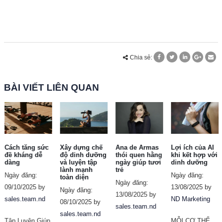
Chia sẻ:
BÀI VIẾT LIÊN QUAN
Cách tăng sức
Xây dựng chế
Ana de Armas
Lợi ích của AI
đề kháng dễ
độ dinh dưỡng
thói quen hằng
khi kết hợp với
dàng
và luyện tập
ngày giúp tươi
dinh dưỡng
lành mạnh
trẻ
Ngày đăng:
Ngày đăng:
toàn diện
Ngày đăng:
09/10/2025 by
13/08/2025 by
Ngày đăng:
13/08/2025 by
sales.team.nd
ND Marketing
08/10/2025 by
sales.team.nd
sales.team.nd
Tập Luyện Giúp
MỖI CƠ THỂ