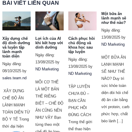
BÀI VIẾT LIÊN QUAN
Một bữa ăn
lành mạnh sẽ
như thế nào?
Ngày đăng:
13/08/2025 by
Xây dựng chế
Lợi ích của AI
Cách phục hồi
độ dinh dưỡng
khi kết hợp với
chủ động và
ND Marketing
và luyện tập
dinh dưỡng
khoa học sau
lành mạnh
tập luyện
Ngày đăng:
toàn diện
MỘT BỮA ĂN
Ngày đăng:
13/08/2025 by
Ngày đăng:
LẠNH MẠNH
13/08/2025 by
ND Marketing
08/10/2025 by
SẼ NHƯ THẾ
ND Marketing
sales.team.nd
NÀO? Duy trì
MỖI CƠ THỂ
sức khỏe toàn
TẬP LUYỆN
LÀ MỘT BẢN
XÂY DỰNG
diện đòi hỏi chế
CHƯA ĐỦ –
THỂ RIÊNG
CHẾ ĐỘ ĂN
độ ăn cân bằng
BẠN CẦN
BIỆT – CHẾ ĐỘ
LÀNH MẠNH
với protein, carb
PHỤC HỒI
ĂN CŨNG NÊN
TOÀN DIỆN TỪ
phức hợp, chất
ĐÚNG CÁCH
NHƯ VẬY Bạn
BỘ Y TẾ Trong
béo lành [...]
Trong thế giới
từng theo một
thời đại hiện
thể thao hiện
chế độ ăn low-