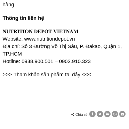
hàng.
Thông tin liên hệ
𝐍𝐔𝐓𝐑𝐈𝐓𝐈𝐎𝐍 𝐃𝐄𝐏𝐎𝐓 𝐕𝐈𝐄𝐓𝐍𝐀𝐌
Website:
www.nutritiondepot.vn
Địa chỉ: Số 3 Đường Võ Thị Sáu, P. Đakao, Quận 1,
TP.HCM
Hotline: 0938.900.501 – 0902.910.323
>>> Tham khảo sản phẩm
tại đây
<<<
Chia sẻ: