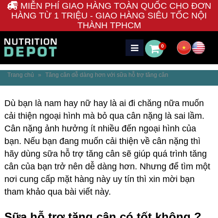
MIỄN PHÍ GIAO HÀNG TOÀN QUỐC CHO ĐƠN
HÀNG TỪ 1 TRIỆU - GIAO HÀNG SIÊU TỐC NỘI
THÀNH TPHCM
0
Trang chủ
»
Tăng cân dễ dàng hơn với sữa hỗ trợ tăng cân
Dù bạn là nam hay nữ hay là ai đi chăng nữa muốn
cải thiện ngoại hình mà bỏ qua cân nặng là sai lầm.
Cân nặng ảnh hưởng ít nhiều đến ngoại hình của
bạn. Nếu bạn đang muốn cải thiện về cân nặng thì
hãy dùng
sữa hỗ trợ tăng cân
sẽ giúp quá trình tăng
cân của bạn trở nên dễ dàng hơn. Nhưng để tìm một
nơi cung cấp mặt hàng này uy tín thì xin mời bạn
tham khảo qua bài viết này.
Sữa hỗ trợ tăng cân có tốt không ?