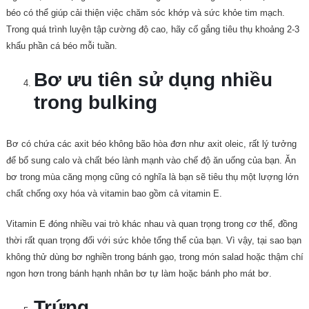
béo có thể giúp cải thiện việc chăm sóc khớp và sức khỏe tim mạch.
Trong quá trình luyện tập cường độ cao, hãy cố gắng tiêu thụ khoảng 2-3
khẩu phần cá béo mỗi tuần.
Bơ ưu tiên sử dụng nhiều
trong bulking
Bơ có chứa các axit béo không bão hòa đơn như axit oleic, rất lý tưởng
để bổ sung calo và chất béo lành mạnh vào chế độ ăn uống của bạn. Ăn
bơ trong mùa căng mọng cũng có nghĩa là bạn sẽ tiêu thụ một lượng lớn
chất chống oxy hóa và vitamin bao gồm cả vitamin E.
Vitamin E đóng nhiều vai trò khác nhau và quan trọng trong cơ thể, đồng
thời rất quan trọng đối với sức khỏe tổng thể của bạn. Vì vậy, tại sao bạn
không thử dùng bơ nghiền trong bánh gạo, trong món salad hoặc thậm chí
ngon hơn trong bánh hạnh nhân bơ tự làm hoặc bánh pho mát bơ.
Trứng