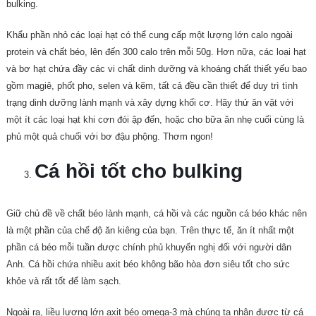
bulking.
Khẩu phần nhỏ các loại hạt có thể cung cấp một lượng lớn calo ngoài
protein và chất béo, lên đến 300 calo trên mỗi 50g. Hơn nữa, các loại hạt
và bơ hạt chứa đầy các vi chất dinh dưỡng và khoáng chất thiết yếu bao
gồm magiê, phốt pho, selen và kẽm, tất cả đều cần thiết để duy trì tình
trạng dinh dưỡng lành mạnh và xây dựng khối cơ. Hãy thử ăn vặt với
một ít các loại hạt khi cơn đói ập đến, hoặc cho bữa ăn nhẹ cuối cùng là
phủ một quả chuối với bơ đậu phộng. Thơm ngon!
Cá hồi tốt cho bulking
Giữ chủ đề về chất béo lành mạnh, cá hồi và các nguồn cá béo khác nên
là một phần của chế độ ăn kiêng của bạn. Trên thực tế, ăn ít nhất một
phần cá béo mỗi tuần được chính phủ khuyến nghị đối với người dân
Anh. Cá hồi chứa nhiều axit béo không bão hòa đơn siêu tốt cho sức
khỏe và rất tốt để làm sạch.
Ngoài ra, liều lượng lớn axit béo omega-3 mà chúng ta nhận được từ cá