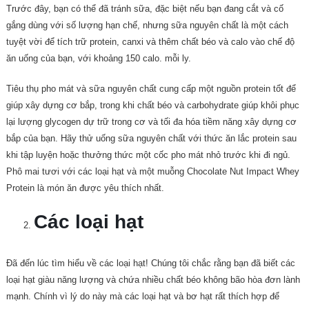
Trước đây, bạn có thể đã tránh sữa, đặc biệt nếu bạn đang cắt và cố
gắng dùng với số lượng hạn chế, nhưng sữa nguyên chất là một cách
tuyệt vời để tích trữ protein, canxi và thêm chất béo và calo vào chế độ
ăn uống của bạn, với khoảng 150 calo. mỗi ly.
Tiêu thụ pho mát và sữa nguyên chất cung cấp một nguồn protein tốt để
giúp xây dựng cơ bắp, trong khi chất béo và carbohydrate giúp khôi phục
lại lượng glycogen dự trữ trong cơ và tối đa hóa tiềm năng xây dựng cơ
bắp của bạn. Hãy thử uống sữa nguyên chất với thức ăn lắc protein sau
khi tập luyện hoặc thưởng thức một cốc pho mát nhỏ trước khi đi ngủ.
Phô mai tươi với các loại hạt và một muỗng Chocolate Nut Impact Whey
Protein là món ăn được yêu thích nhất.
Các loại hạt
Đã đến lúc tìm hiểu về các loại hạt! Chúng tôi chắc rằng bạn đã biết các
loại hạt giàu năng lượng và chứa nhiều chất béo không bão hòa đơn lành
mạnh. Chính vì lý do này mà các loại hạt và bơ hạt rất thích hợp để