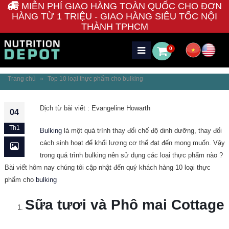
MIỄN PHÍ GIAO HÀNG TOÀN QUỐC CHO ĐƠN
HÀNG TỪ 1 TRIỆU - GIAO HÀNG SIÊU TỐC NỘI
THÀNH TPHCM
0
Trang chủ
»
Top 10 loại thực phẩm cho bulking
Dịch từ bài viết : Evangeline Howarth
04
Th1
Bulking
là một quá trình thay đổi chế độ dinh dưỡng, thay đổi
cách sinh hoạt để khối lượng cơ thể đạt đến mong muốn. Vậy
trong quá trình bulking nên sử dụng các loại thực phẩm nào ?
Bài viết hôm nay chúng tôi cập nhật đến quý khách hàng 10 loại thực
phẩm cho
bulking
Sữa tươi và Phô mai Cottage