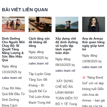
BÀI VIẾT LIÊN QUAN
Dinh Dưỡng
Cách tăng sức
Xây dựng chế
Ana de Armas
Cho Người Mới
đề kháng dễ
độ dinh dưỡng
thói quen hằng
Chạy Bộ: Bí
dàng
và luyện tập
ngày giúp tươi
Quyết Tăng
lành mạnh
trẻ
Ngày đăng:
Năng Lượng &
toàn diện
Ngày đăng:
Sức Bền Hiệu
09/10/2025 by
Ngày đăng:
Quả
13/08/2025 by
sales.team.nd
08/10/2025 by
Ngày đăng:
sales.team.nd
sales.team.nd
13/10/2025 by
Tập Luyện Giúp
“Nàng Bond
sales.team.nd
Tăng Sức Đề
XÂY DỰNG
Girl” với vẻ đẹp
Kháng – Bí
CHẾ ĐỘ ĂN
Chạy Bộ Hiệu
không tuổi Diễn
Quyết Để Cơ
LÀNH MẠNH
Quả Bắt Đầu Từ
viên Ana de
Thể Luôn Khỏe
TOÀN DIỆN TỪ
Dinh Dưỡng
Armas – bạn gái
Mạnh Trong thế
BỘ Y TẾ Trong
Đúng Cách
hiện tại của tài