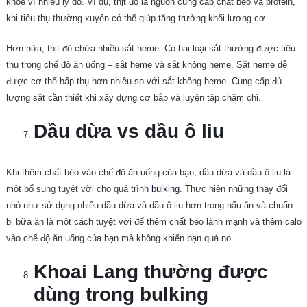
khỏe vì nhiều lý do. Ví dụ, thịt đỏ là nguồn cung cấp chất béo và protein,
khi tiêu thụ thường xuyên có thể giúp tăng trưởng khối lượng cơ.
Hơn nữa, thịt đỏ chứa nhiều sắt heme. Có hai loại sắt thường được tiêu
thụ trong chế độ ăn uống – sắt heme và sắt không heme. Sắt heme dễ
được cơ thể hấp thụ hơn nhiều so với sắt không heme. Cung cấp đủ
lượng sắt cần thiết khi xây dựng cơ bắp và luyện tập chăm chỉ.
Dầu dừa vs dầu ô liu
Khi thêm chất béo vào chế độ ăn uống của bạn, dầu dừa và dầu ô liu là
một bổ sung tuyệt vời cho quá trình
bulking
. Thực hiện những thay đổi
nhỏ như sử dụng nhiều dầu dừa và dầu ô liu hơn trong nấu ăn và chuẩn
bị bữa ăn là một cách tuyệt vời để thêm chất béo lành mạnh và thêm calo
vào chế độ ăn uống của bạn mà không khiến bạn quá no.
Khoai Lang thường được
dùng trong bulking