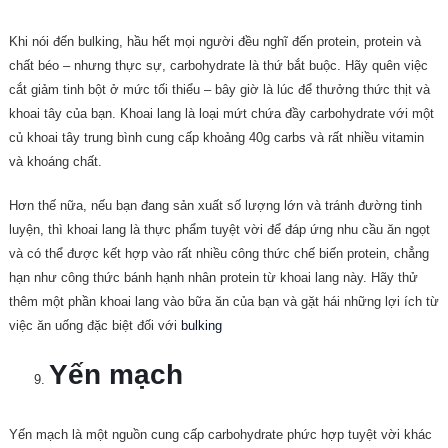
Khi nói đến bulking, hầu hết mọi người đều nghĩ đến protein, protein và
chất béo – nhưng thực sự, carbohydrate là thứ bắt buộc. Hãy quên việc
cắt giảm tinh bột ở mức tối thiểu – bây giờ là lúc để thưởng thức thịt và
khoai tây của bạn. Khoai lang là loại mứt chứa đầy carbohydrate với một
củ khoai tây trung bình cung cấp khoảng 40g carbs và rất nhiều vitamin
và khoáng chất.
Hơn thế nữa, nếu bạn đang sản xuất số lượng lớn và tránh đường tinh
luyện, thì khoai lang là thực phẩm tuyệt vời để đáp ứng nhu cầu ăn ngọt
và có thể được kết hợp vào rất nhiều công thức chế biến protein, chẳng
hạn như công thức bánh hạnh nhân protein từ khoai lang này. Hãy thử
thêm một phần khoai lang vào bữa ăn của bạn và gặt hái những lợi ích từ
việc ăn uống đặc biệt đối với
bulking
Yến mạch
Yến mạch là một nguồn cung cấp carbohydrate phức hợp tuyệt vời khác