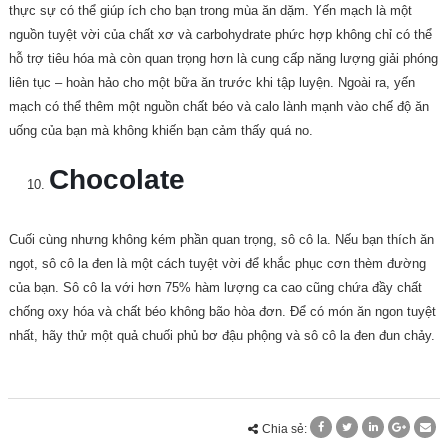
thực sự có thể giúp ích cho bạn trong mùa ăn dặm. Yến mạch là một
nguồn tuyệt vời của chất xơ và carbohydrate phức hợp không chỉ có thể
hỗ trợ tiêu hóa mà còn quan trọng hơn là cung cấp năng lượng giải phóng
liên tục – hoàn hảo cho một bữa ăn trước khi tập luyện. Ngoài ra, yến
mạch có thể thêm một nguồn chất béo và calo lành mạnh vào chế độ ăn
uống của bạn mà không khiến bạn cảm thấy quá no.
Chocolate
Cuối cùng nhưng không kém phần quan trọng, sô cô la. Nếu bạn thích ăn
ngọt, sô cô la đen là một cách tuyệt vời để khắc phục cơn thèm đường
của bạn. Sô cô la với hơn 75% hàm lượng ca cao cũng chứa đầy chất
chống oxy hóa và chất béo không bão hòa đơn. Để có món ăn ngon tuyệt
nhất, hãy thử một quả chuối phủ bơ đậu phộng và sô cô la đen đun chảy.
Chia sẻ: