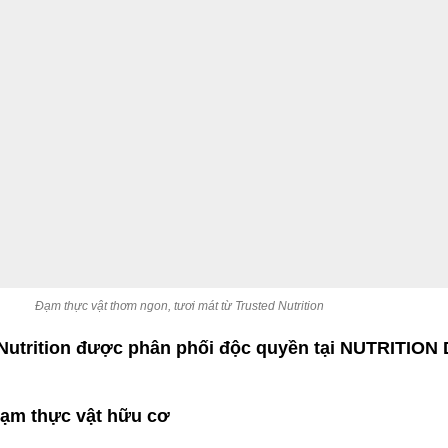
Đạm thực vật thơm ngon, tươi mát từ Trusted Nutrition
d Nutrition được phân phối độc quyền tại NUTRITIO
 Đạm thực vật hữu cơ