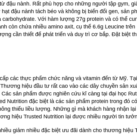
ừ đậu nành. Rất phù hợp cho những người tập gym, giả
 hạt đậu nành tách béo và không bị biến đổi gen, sản p
à carbohydrate. Với hàm lượng 27g protein và có thể cu
nành còn chứa nhiều amino axit, cụ thể 6.6g Leucine tr
ng cần thiết để phát triển và duy trì cơ bắp. Đặt biệt 
 cấp các thực phẩm chức năng và vitamin đến từ Mỹ. Tại
. Thương hiệu đầu tư rất cao vào các dây chuyền sản 
 Các sản phẩm được nghiên cứu kĩ càng tại đại học Rutg
ed Nutrition
đặc biệt là các sản phẩm protein trong đó c
hông thiếu liều lượng. Những gì mà khách hàng nhận lạ
ương hiệu Trusted Nutrition lại được nhiều người tin tưở
ều giảm nhiều đặc biệt ưu đãi dành cho thương hiệu Tru