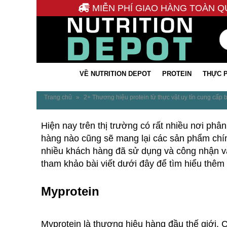
MIỄN PHÍ GIAO HÀNG TOÀN Q
VỀ NUTRITION DEPOT
PROTEIN
THỰC 
Trang chủ
»
2+ Thương hiệu protein từ thực vật uy tín cung cấp b
Hiện nay trên thị trường có rất nhiều nơi phân
hàng nào cũng sẽ mang lại các sản phẩm chí
nhiều khách hàng đã sử dụng và công nhận v
tham khảo bài viết dưới đây để tìm hiểu th
Myprotein
Myprotein là thương hiệu hàng đầu thế giới.