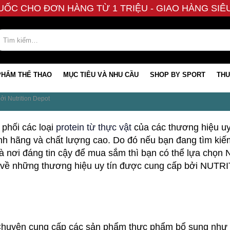
UỐC CHO ĐƠN HÀNG TỪ 1 TRIỆU - GIAO HÀNG SI
PHẨM THỂ THAO
MỤC TIÊU VÀ NHU CẦU
SHOP BY SPORT
THƯ
ởi Nutrition Depot
 phối các loại
protein từ thực vật
của các thương hiệu uy
nh hãng và chất lượng cao. Do đó nếu bạn đang tìm kiế
à nơi đáng tin cậy để mua sắm thì bạn có thể lựa chọ
êm về những thương hiệu uy tín được cung cấp bởi NUT
 Chuyên cung cấp các sản phẩm thực phẩm bổ sung như 