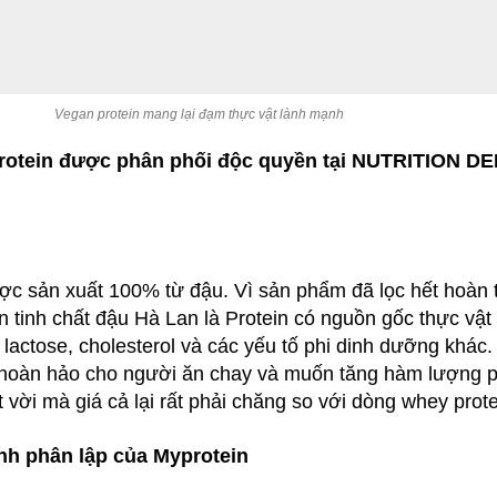
Vegan protein mang lại đạm thực vật lành mạnh
protein được phân phối độc quyền tại NUTRITION D
ợc sản xuất 100% từ đậu. Vì sản phẩm đã lọc hết hoàn t
ein tinh chất đậu Hà Lan là Protein có nguồn gốc thực vậ
actose, cholesterol và các yếu tố phi dinh dưỡng khác. 
ẩm hoàn hảo cho người ăn chay và muốn tăng hàm lượng p
 vời mà giá cả lại rất phải chăng so với dòng whey prote
nh phân lập của Myprotein