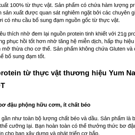
uất 100% từ thực vật. Sản phẩm có chứa hàm lượng pro
rình sản xuất được quan sát nghiêm ngặt bởi các chuyên 
 có nhu cầu bổ sung đạm nguồn gốc từ thực vật.
thích nhờ đem lại nguồn protein tinh khiết với 21g pr
ăng phục hồi tốt hơn nhờ tăng hệ miễn dịch, hấp thụ hiệ
 mỡ thừa cho cơ thể. Sản phẩm không chứa Gluten và đ
ể bổ sung đạm tốt.
otein từ thực vật thương hiệu Yum Na
OT
 bơ đậu phộng hữu cơm, ít chất béo
 gần như toàn bộ lượng chất béo và dầu. Sản phẩm là 
thể cưỡng lại. Bạn hoàn toàn có thể thưởng thức bơ đ
n cho bạn xây dựng và phát triển cơ bắp.