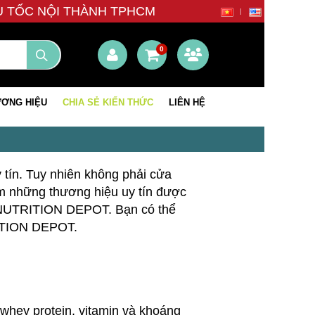
ÊU TỐC NỘI THÀNH TPHCM
0
ƠNG HIỆU
CHIA SẺ KIẾN THỨC
LIÊN HỆ
 tín. Tuy nhiên không phải cửa
m những thương hiệu uy tín được
n NUTRITION DEPOT. Bạn có thể
RITION DEPOT.
whey protein, vitamin và khoáng