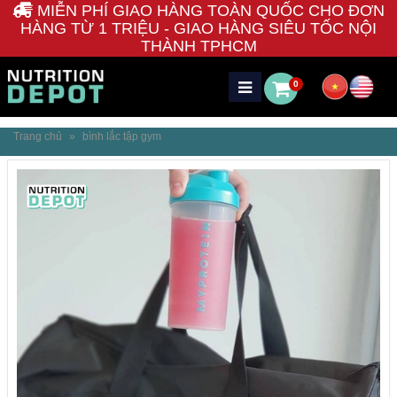
MIỄN PHÍ GIAO HÀNG TOÀN QUỐC CHO ĐƠN
HÀNG TỪ 1 TRIỆU - GIAO HÀNG SIÊU TỐC NỘI
THÀNH TPHCM
0
Trang chủ
»
bình lắc tập gym