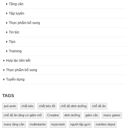
Tăng cân
Tập luyện
Thực phẩm bổ sung
Tin tức
Tips
Training
Hợp tác liên kết
Thực phẩm bổ sung
Tuyển dụng
TAGS
axit amin
chất béo
chất béo tốt
chế độ dinh dưỡng
chế độ ăn
chế độ ăn tăng cơ giảm mỡ
Creatine
dinh dưỡng
giảm cân
mass gainer
mass tăng cân
multivitamin
myprotein
người tập gym
nutrition depot