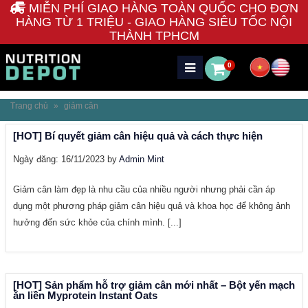
MIỄN PHÍ GIAO HÀNG TOÀN QUỐC CHO ĐƠN
HÀNG TỪ 1 TRIỆU - GIAO HÀNG SIÊU TỐC NỘI
THÀNH TPHCM
0
Trang chủ
»
giảm cân
[HOT] Bí quyết giảm cân hiệu quả và cách thực hiện
Ngày đăng: 16/11/2023 by
Admin Mint
Giảm cân làm đẹp là nhu cầu của nhiều người nhưng phải cần áp
dụng một phương pháp giảm cân hiệu quả và khoa học để không ảnh
hưởng đến sức khỏe của chính mình. [...]
[HOT] Sản phẩm hỗ trợ giảm cân mới nhất – Bột yến mạch
ăn liền Myprotein Instant Oats