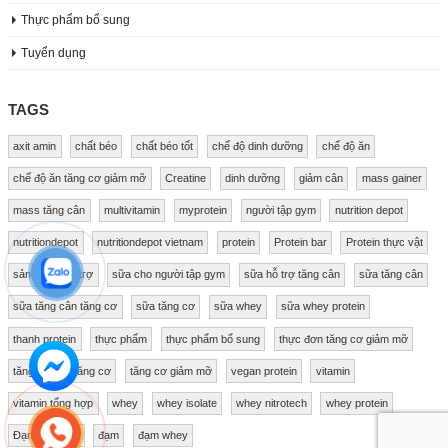
Thực phẩm bổ sung
Tuyển dụng
TAGS
axit amin
chất béo
chất béo tốt
chế độ dinh dưỡng
chế độ ăn
chế độ ăn tăng cơ giảm mỡ
Creatine
dinh dưỡng
giảm cân
mass gainer
mass tăng cân
multivitamin
myprotein
người tập gym
nutrition depot
nutritiondepot
nutritiondepot vietnam
protein
Protein bar
Protein thực vật
sản phẩm hỗ trợ
sữa cho người tập gym
sữa hỗ trợ tăng cân
sữa tăng cân
sữa tăng cân tăng cơ
sữa tăng cơ
sữa whey
sữa whey protein
thanh protein
thực phẩm
thực phẩm bổ sung
thực đơn tăng cơ giảm mỡ
tăng cân
tăng cơ
tăng cơ giảm mỡ
vegan protein
vitamin
vitamin tổng hợp
whey
whey isolate
whey nitrotech
whey protein
Đạm thực vật
đạm
đạm whey