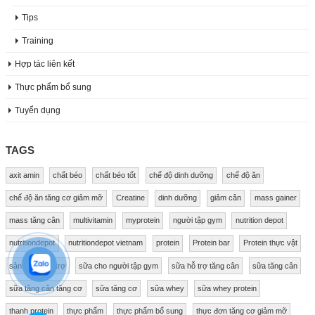
Tips
Training
Hợp tác liên kết
Thực phẩm bổ sung
Tuyển dụng
TAGS
axit amin
chất béo
chất béo tốt
chế độ dinh dưỡng
chế độ ăn
chế độ ăn tăng cơ giảm mỡ
Creatine
dinh dưỡng
giảm cân
mass gainer
mass tăng cân
multivitamin
myprotein
người tập gym
nutrition depot
nutritiondepot
nutritiondepot vietnam
protein
Protein bar
Protein thực vật
sản phẩm hỗ trợ
sữa cho người tập gym
sữa hỗ trợ tăng cân
sữa tăng cân
sữa tăng cân tăng cơ
sữa tăng cơ
sữa whey
sữa whey protein
thanh protein
thực phẩm
thực phẩm bổ sung
thực đơn tăng cơ giảm mỡ