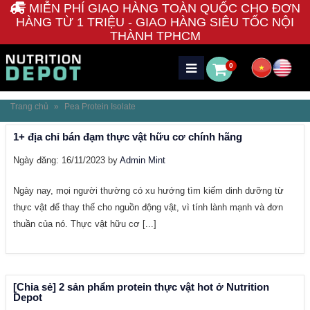
MIỄN PHÍ GIAO HÀNG TOÀN QUỐC CHO ĐƠN
HÀNG TỪ 1 TRIỆU - GIAO HÀNG SIÊU TỐC NỘI
THÀNH TPHCM
0
Trang chủ
»
Pea Protein Isolate
1+ địa chỉ bán đạm thực vật hữu cơ chính hãng
Ngày đăng: 16/11/2023 by
Admin Mint
Ngày nay, mọi người thường có xu hướng tìm kiếm dinh dưỡng từ
thực vật để thay thế cho nguồn động vật, vì tính lành mạnh và đơn
thuần của nó. Thực vật hữu cơ [...]
[Chia sẻ] 2 sản phẩm protein thực vật hot ở Nutrition
Depot