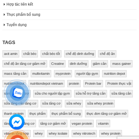
Hợp tác liên kết
Thực phẩm bổ sung
Tuyển dụng
TAGS
axit amin
chất béo
chất béo tốt
chế độ dinh dưỡng
chế độ ăn
chế độ ăn tăng cơ giảm mỡ
Creatine
dinh dưỡng
giảm cân
mass gainer
mass tăng cân
multivitamin
myprotein
người tập gym
nutrition depot
nutritiondepot
nutritiondepot vietnam
protein
Protein bar
Protein thực vật
sản phẩm hỗ trợ
sữa cho người tập gym
sữa hỗ trợ tăng cân
sữa tăng cân
sữa tăng cân tăng cơ
sữa tăng cơ
sữa whey
sữa whey protein
thanh protein
thực phẩm
thực phẩm bổ sung
thực đơn tăng cơ giảm mỡ
tăng cân
tăng cơ
tăng cơ giảm mỡ
vegan protein
vitamin
vitamin tổng hợp
whey
whey isolate
whey nitrotech
whey protein