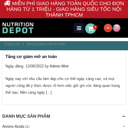
MIỄN PHÍ GIAO HÀNG TOÀN QUỐC CHO ĐƠN
HÀNG TỪ 1 TRIỆU - GIAO HÀNG SIÊU TỐC NỘI
THÀNH TPHCM
0
Trang chủ
»
tăng cơ giảm mỡ an toàn
Tăng cơ giảm mỡ an toàn
Ngày đăng: 12/08/2022 by
Admin Mint
Ngày nay với nhu cầu làm đẹp cho cơ thể ngày càng cao, và mọi
người cũng đã ý thức được rõ hơn việc giữ gìn vóc dáng quan trọng
thế nào. Nên càng ngày [...]
DANH MỤC SẢN PHẨM
Amino Acids
(1)