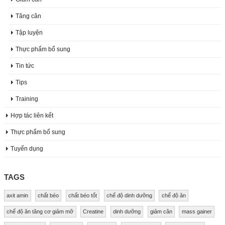
Tăng cân
Tập luyện
Thực phẩm bổ sung
Tin tức
Tips
Training
Hợp tác liên kết
Thực phẩm bổ sung
Tuyển dụng
TAGS
axit amin
chất béo
chất béo tốt
chế độ dinh dưỡng
chế độ ăn
chế độ ăn tăng cơ giảm mỡ
Creatine
dinh dưỡng
giảm cân
mass gainer