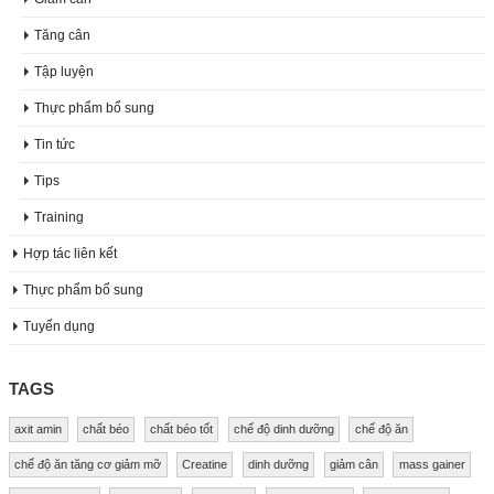
Tăng cân
Tập luyện
Thực phẩm bổ sung
Tin tức
Tips
Training
Hợp tác liên kết
Thực phẩm bổ sung
Tuyển dụng
TAGS
axit amin
chất béo
chất béo tốt
chế độ dinh dưỡng
chế độ ăn
chế độ ăn tăng cơ giảm mỡ
Creatine
dinh dưỡng
giảm cân
mass gainer