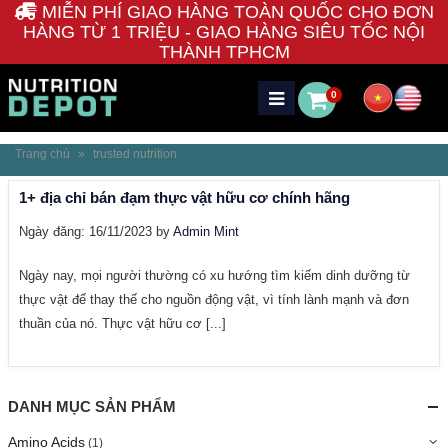
MIỄN PHÍ GIAO HÀNG TOÀN QUỐC CHO ĐƠN
HÀNG TỪ 1 TRIỆU - GIAO HÀNG SIÊU TỐC NỘI
THÀNH TPHCM
0
Trang chủ
»
trusted nutrition
1+ địa chỉ bán đạm thực vật hữu cơ chính hãng
Ngày đăng: 16/11/2023 by
Admin Mint
Ngày nay, mọi người thường có xu hướng tìm kiếm dinh dưỡng từ
thực vật để thay thế cho nguồn động vật, vì tính lành mạnh và đơn
thuần của nó. Thực vật hữu cơ [...]
DANH MỤC SẢN PHẨM
Amino Acids
(1)