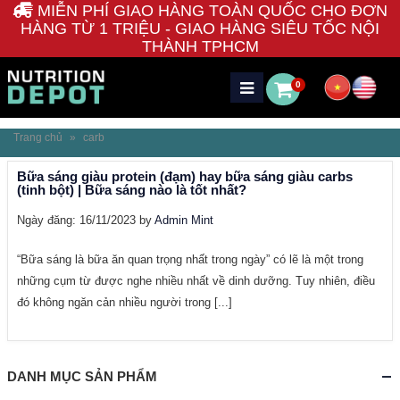
MIỄN PHÍ GIAO HÀNG TOÀN QUỐC CHO ĐƠN
HÀNG TỪ 1 TRIỆU - GIAO HÀNG SIÊU TỐC NỘI
THÀNH TPHCM
0
Trang chủ
»
carb
Bữa sáng giàu protein (đạm) hay bữa sáng giàu carbs
(tinh bột) | Bữa sáng nào là tốt nhất?
Ngày đăng: 16/11/2023 by
Admin Mint
“Bữa sáng là bữa ăn quan trọng nhất trong ngày” có lẽ là một trong
những cụm từ được nghe nhiều nhất về dinh dưỡng. Tuy nhiên, điều
đó không ngăn cản nhiều người trong [...]
DANH MỤC SẢN PHẨM