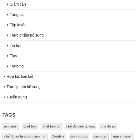
Giảm cân
Tăng cân
Tập luyện
Thực phẩm bổ sung
Tin tức
Tips
Training
Hợp tác liên kết
Thực phẩm bổ sung
Tuyển dụng
TAGS
axit amin
chất béo
chất béo tốt
chế độ dinh dưỡng
chế độ ăn
chế độ ăn tăng cơ giảm mỡ
Creatine
dinh dưỡng
giảm cân
mass gainer