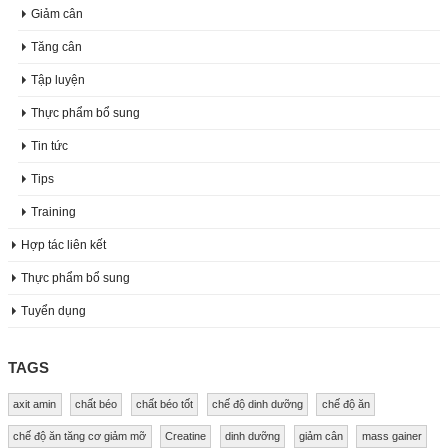
Giảm cân
Tăng cân
Tập luyện
Thực phẩm bổ sung
Tin tức
Tips
Training
Hợp tác liên kết
Thực phẩm bổ sung
Tuyển dụng
TAGS
axit amin
chất béo
chất béo tốt
chế độ dinh dưỡng
chế độ ăn
chế độ ăn tăng cơ giảm mỡ
Creatine
dinh dưỡng
giảm cân
mass gainer