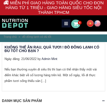
MIỄN PHÍ GIAO HÀNG TOÀN QUỐC CHO ĐƠN
HÀNG TỪ 1 TRIỆU - GIAO HÀNG SIÊU TỐC NỘI
THÀNH TPHCM
0
Trang chủ
»
đồ đông lạnh có đủ tốt
KHÔNG THỂ ĂN RAU, QUẢ TƯƠI ! ĐỒ ĐÔNG LẠNH CÓ
ĐỦ TỐT CHO BẠN ?
Ngày đăng: 21/06/2022 by
Admin Mint
Nếu bạn thường xuyên đi siêu thị thì bạn có thể nhận thấy một vài
điểm khác biệt về số lượng hàng trên kệ. Một số ngày, lối đi thực
phẩm tươi sống thiếu sản [...]
DANH MỤC SẢN PHẨM