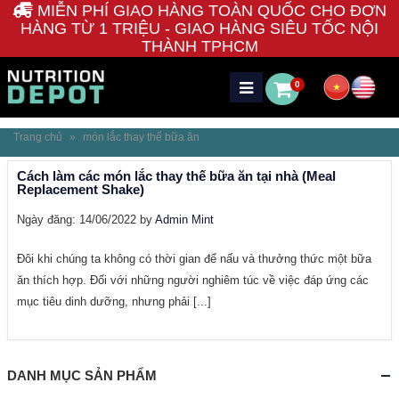
MIỄN PHÍ GIAO HÀNG TOÀN QUỐC CHO ĐƠN
HÀNG TỪ 1 TRIỆU - GIAO HÀNG SIÊU TỐC NỘI
THÀNH TPHCM
0
Trang chủ
»
món lắc thay thế bữa ăn
Cách làm các món lắc thay thế bữa ăn tại nhà (Meal
Replacement Shake)
Ngày đăng: 14/06/2022 by
Admin Mint
Đôi khi chúng ta không có thời gian để nấu và thưởng thức một bữa
ăn thích hợp. Đối với những người nghiêm túc về việc đáp ứng các
mục tiêu dinh dưỡng, nhưng phải [...]
DANH MỤC SẢN PHẨM