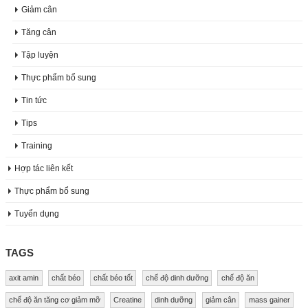
Giảm cân
Tăng cân
Tập luyện
Thực phẩm bổ sung
Tin tức
Tips
Training
Hợp tác liên kết
Thực phẩm bổ sung
Tuyển dụng
TAGS
axit amin
chất béo
chất béo tốt
chế độ dinh dưỡng
chế độ ăn
chế độ ăn tăng cơ giảm mỡ
Creatine
dinh dưỡng
giảm cân
mass gainer