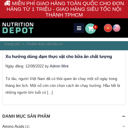
MIỄN PHÍ GIAO HÀNG TOÀN QUỐC CHO ĐƠN
HÀNG TỪ 1 TRIỆU - GIAO HÀNG SIÊU TỐC NỘI
THÀNH TPHCM
0
Trang chủ
»
Protein thực vật hữu cơ
Xu hướng dùng đạm thực vật cho bữa ăn chất lượng
Ngày đăng: 12/08/2022 by
Admin Mint
Từ lâu, người Việt Nam đã có thói quen ăn chay một số ngày trong
tháng âm lịch. Một số còn còn chọn cách ăn chay trường. Hầu hết là
những người lớn tuổi có [...]
DANH MỤC SẢN PHẨM
Amino Acids
(1)