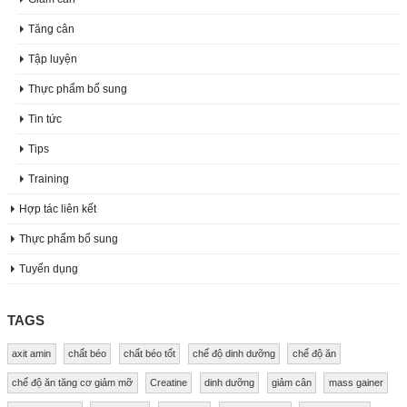
Tăng cân
Tập luyện
Thực phẩm bổ sung
Tin tức
Tips
Training
Hợp tác liên kết
Thực phẩm bổ sung
Tuyển dụng
TAGS
axit amin
chất béo
chất béo tốt
chế độ dinh dưỡng
chế độ ăn
chế độ ăn tăng cơ giảm mỡ
Creatine
dinh dưỡng
giảm cân
mass gainer