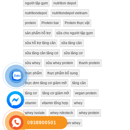
người tập gym
nutrition depot
nutritiondepot
nutritiondepot vietnam
protein
Protein bar
Protein thực vật
sản phẩm hỗ trợ
sữa cho người tập gym
sữa hỗ trợ tăng cân
sữa tăng cân
sữa tăng cân tăng cơ
sữa tăng cơ
sữa whey
sữa whey protein
thanh protein
thực phẩm
thực phẩm bổ sung
thực đơn tăng cơ giảm mỡ
tăng cân
tăng cơ
tăng cơ giảm mỡ
vegan protein
vitamin
vitamin tổng hợp
whey
whey isolate
whey nitrotech
whey protein
0938900501
Đạm thực vật
đạm
đạm whey