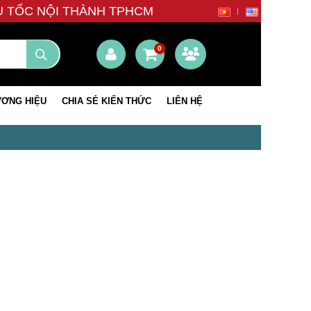
ÊU TỐC NỘI THÀNH TPHCM
0
ƠNG HIỆU
CHIA SẺ KIẾN THỨC
LIÊN HỆ