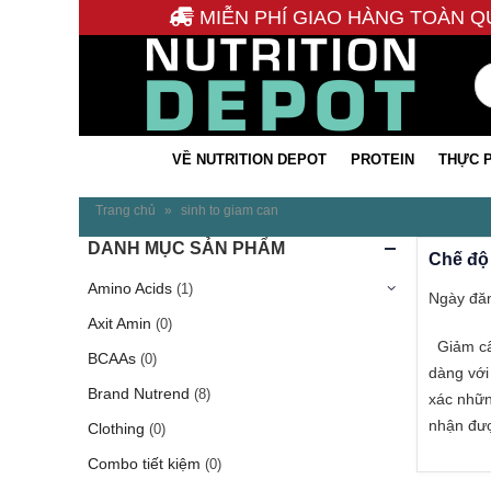
MIỄN PHÍ GIAO HÀNG TOÀN Q
VỀ NUTRITION DEPOT
PROTEIN
THỰC 
Trang chủ
»
sinh to giam can
DANH MỤC SẢN PHẨM
Chế độ 
Amino Acids
(1)
Ngày đăn
Axit Amin
(0)
Giảm cân
BCAAs
(0)
dàng với 
Brand Nutrend
(8)
xác nhữn
nhận được
Clothing
(0)
Combo tiết kiệm
(0)