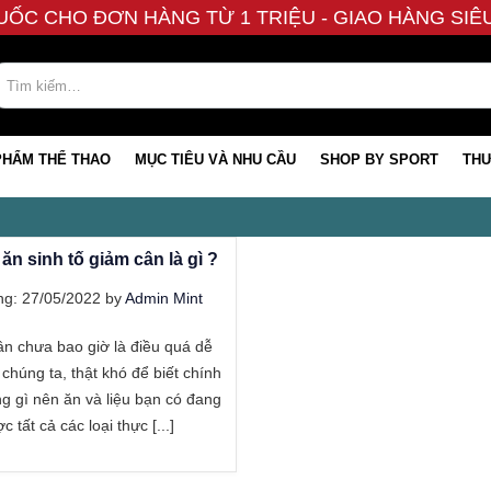
UỐC CHO ĐƠN HÀNG TỪ 1 TRIỆU - GIAO HÀNG SI
PHẨM THỂ THAO
MỤC TIÊU VÀ NHU CẦU
SHOP BY SPORT
THƯ
ăn sinh tố giảm cân là gì ?
g: 27/05/2022 by
Admin Mint
 chưa bao giờ là điều quá dễ
chúng ta, thật khó để biết chính
g gì nên ăn và liệu bạn có đang
 tất cả các loại thực [...]