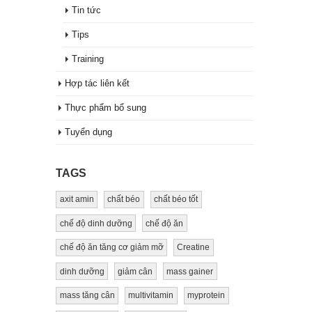
Tin tức
Tips
Training
Hợp tác liên kết
Thực phẩm bổ sung
Tuyển dụng
TAGS
axit amin
chất béo
chất béo tốt
chế độ dinh dưỡng
chế độ ăn
chế độ ăn tăng cơ giảm mỡ
Creatine
dinh dưỡng
giảm cân
mass gainer
mass tăng cân
multivitamin
myprotein