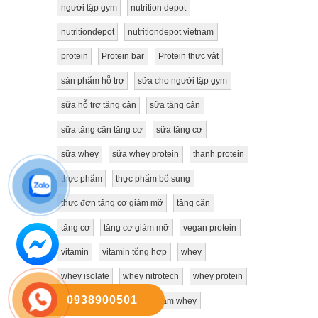
người tập gym
nutrition depot
nutritiondepot
nutritiondepot vietnam
protein
Protein bar
Protein thực vật
sản phẩm hỗ trợ
sữa cho người tập gym
sữa hỗ trợ tăng cân
sữa tăng cân
sữa tăng cân tăng cơ
sữa tăng cơ
sữa whey
sữa whey protein
thanh protein
thực phẩm
thực phẩm bổ sung
thực đơn tăng cơ giảm mỡ
tăng cân
tăng cơ
tăng cơ giảm mỡ
vegan protein
vitamin
vitamin tổng hợp
whey
whey isolate
whey nitrotech
whey protein
0938900501
Đạm thực vật
đạm
đạm whey