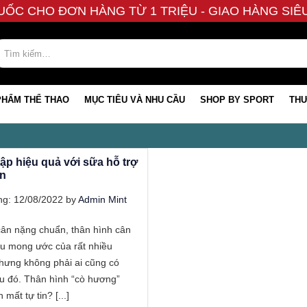
UỐC CHO ĐƠN HÀNG TỪ 1 TRIỆU - GIAO HÀNG SI
PHẨM THỂ THAO
MỤC TIÊU VÀ NHU CẦU
SHOP BY SPORT
THƯ
ập hiệu quả với sữa hỗ trợ
ân
g: 12/08/2022 by
Admin Mint
ân nặng chuẩn, thân hình cân
iều mong ước của rất nhiều
hưng không phải ai cũng có
u đó. Thân hình “cò hương”
 mất tự tin? [...]