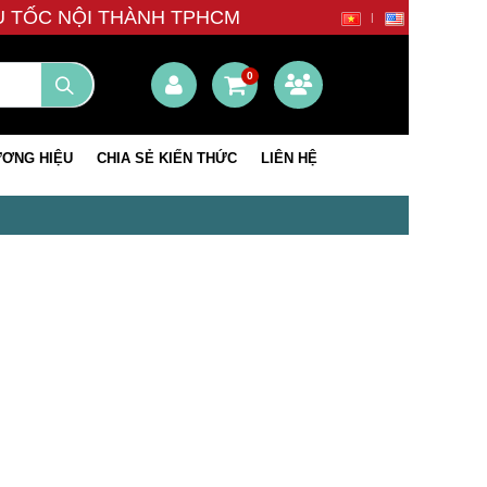
ÊU TỐC NỘI THÀNH TPHCM
0
ƠNG HIỆU
CHIA SẺ KIẾN THỨC
LIÊN HỆ