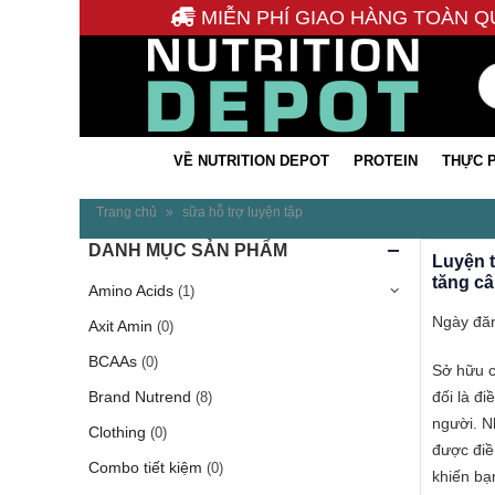
MIỄN PHÍ GIAO HÀNG TOÀN Q
VỀ NUTRITION DEPOT
PROTEIN
THỰC 
Trang chủ
»
sữa hỗ trợ luyện tập
DANH MỤC SẢN PHẨM
Luyện t
tăng c
Amino Acids
(1)
Ngày đăn
Axit Amin
(0)
BCAAs
(0)
Sở hữu c
đối là đ
Brand Nutrend
(8)
người. N
Clothing
(0)
được điề
Combo tiết kiệm
(0)
khiến bạn