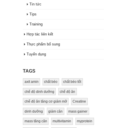
Tin tức
Tips
Training
Hợp tác liên kết
Thực phẩm bổ sung
Tuyển dụng
TAGS
axit amin
chất béo
chất béo tốt
chế độ dinh dưỡng
chế độ ăn
chế độ ăn tăng cơ giảm mỡ
Creatine
dinh dưỡng
giảm cân
mass gainer
mass tăng cân
multivitamin
myprotein