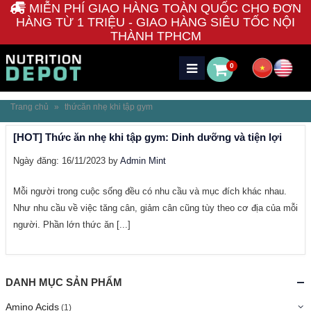
MIỄN PHÍ GIAO HÀNG TOÀN QUỐC CHO ĐƠN
HÀNG TỪ 1 TRIỆU - GIAO HÀNG SIÊU TỐC NỘI
THÀNH TPHCM
0
Trang chủ
»
thứcăn nhẹ khi tập gym
[HOT] Thức ăn nhẹ khi tập gym: Dinh dưỡng và tiện lợi
Ngày đăng: 16/11/2023 by
Admin Mint
Mỗi người trong cuộc sống đều có nhu cầu và mục đích khác nhau.
Như nhu cầu về việc tăng cân, giảm cân cũng tùy theo cơ địa của mỗi
người. Phần lớn thức ăn [...]
DANH MỤC SẢN PHẨM
Amino Acids
(1)