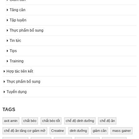
Tăng cân
Tập luyện
Thực phẩm bổ sung
Tin tức
Tips
Training
Hợp tác liên kết
Thực phẩm bổ sung
Tuyển dụng
TAGS
axit amin
chất béo
chất béo tốt
chế độ dinh dưỡng
chế độ ăn
chế độ ăn tăng cơ giảm mỡ
Creatine
dinh dưỡng
giảm cân
mass gainer