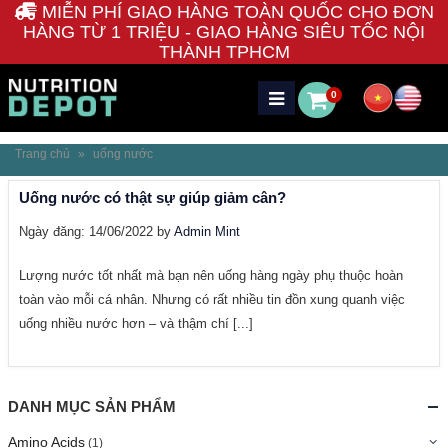
MIỄN PHÍ GIAO HÀNG TOÀN QUỐC CHO ĐƠN
HÀNG TỪ 1 TRIỆU - GIAO HÀNG SIÊU TỐC NỘI
THÀNH TPHCM
0
Trang chủ
»
uống nước
Uống nước có thật sự giúp giảm cân?
Ngày đăng: 14/06/2022 by
Admin Mint
Lượng nước tốt nhất mà bạn nên uống hàng ngày phụ thuộc hoàn
toàn vào mỗi cá nhân. Nhưng có rất nhiều tin đồn xung quanh việc
uống nhiều nước hơn – và thậm chí [...]
DANH MỤC SẢN PHẨM
Amino Acids
(1)