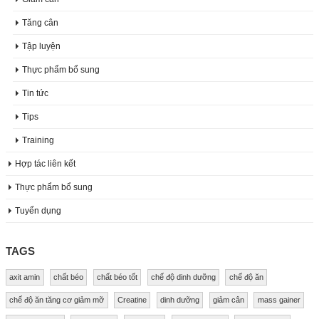
Tăng cân
Tập luyện
Thực phẩm bổ sung
Tin tức
Tips
Training
Hợp tác liên kết
Thực phẩm bổ sung
Tuyển dụng
TAGS
axit amin
chất béo
chất béo tốt
chế độ dinh dưỡng
chế độ ăn
chế độ ăn tăng cơ giảm mỡ
Creatine
dinh dưỡng
giảm cân
mass gainer